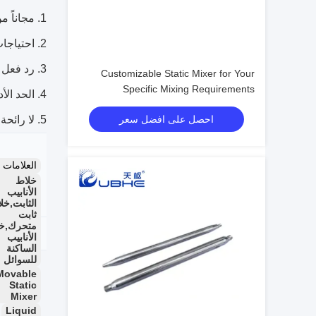
مجاناً م
احتياجا
رد فعل 
Customizable Static Mixer for Your
Specific Mixing Requirements
الحد الأ
احصل على افضل سعر
لا رائحة
العلامات
التطبيق
خلاط
الأنابيب
الثابت,خل
ثابت
متحرك,خ
الشهادة
الأنابيب
الساكنة
للسوائل
Movable
Static
Mixer
Liquid