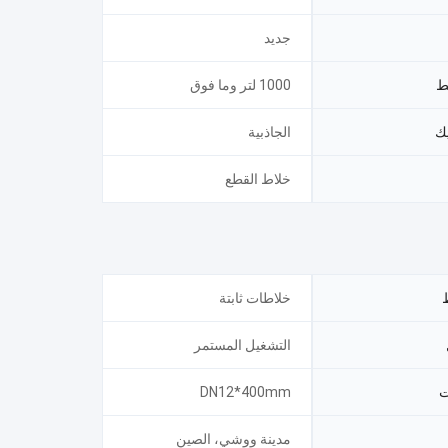
جديد
ط
1000 لتر وما فوق
يك
الجاذبية
خلاط القطع
ط
خلاطات ثابتة
التشغيل المستمر
ت
DN12*400mm
مدينة ووشي، الصين