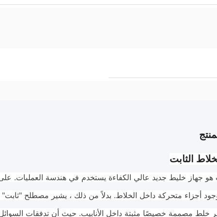
نتج
لاط الثابت
 هو جهاز خليط جديد عالي الكفاءة يستخدم في هندسة العمليات. على
ود أجزاء متحركة داخل الخلاط. بدلاً من ذلك ، يشير مصطلح "ثابت" 
خلط مصممة خصيصًا مثبتة داخل الأنابيب. حيث أن تدفقات السوائل ا