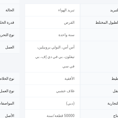
تبريد
تبريد الهواء
الحالة
لطبول المختلط
القرص
قدرة الخل
سنة واحدة
نوع التحر
أس أس، البولي بروبيلين،
العمل
تيفلون، بي في دي إف، بي
في سي
طيط
الأفقية
نوع الخلا
نقل
غلاف خشبي
نوع العمل
لتجارية
(دبي)
المواصفا
تاج
50000 قطعة/سنة
الأصل