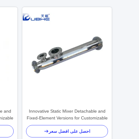
le and
Innovative Static Mixer Detachable and
mizable
Fixed-Element Versions for Customizable
Surface Treatment
احصل على افضل سعر