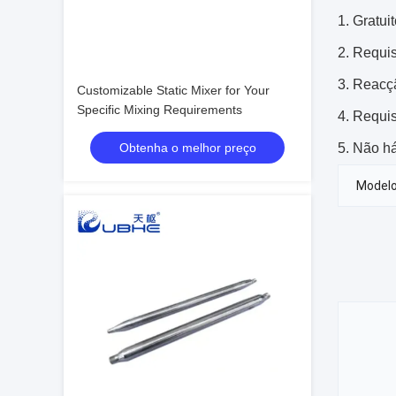
Gratui
Requis
Reacçã
Customizable Static Mixer for Your
Specific Mixing Requirements
Requis
Obtenha o melhor preço
Não há
Modelo