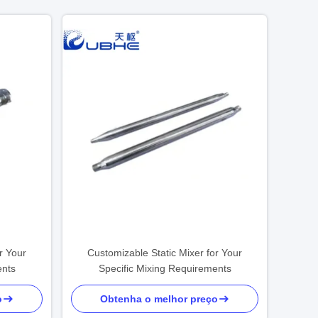
r Your
Customizable Static Mixer for Your
ents
Specific Mixing Requirements
o
Obtenha o melhor preço