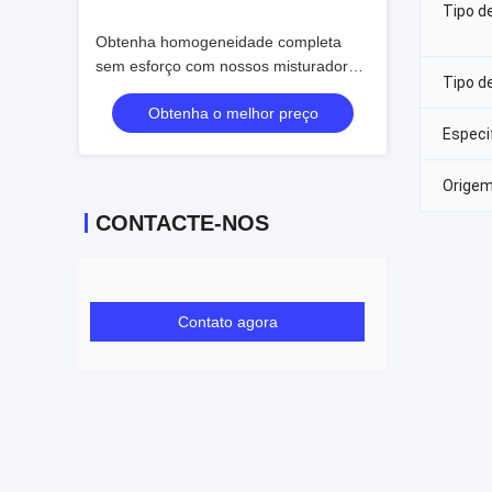
Tipo d
Obtenha homogeneidade completa
sem esforço com nossos misturadores
Tipo d
estáticos mesmo com relações de
Obtenha o melhor preço
viscosidade desafiadoras ou condições
Especi
de baixo fluxo
Orige
CONTACTE-NOS
Contato agora