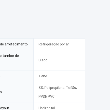
de arrefecimento
Refrigeração por ar
e tambor de
Disco
a
1 ano
SS, Polipropileno, Teflão,
is
PVDF, PVC
layout
Horizontal