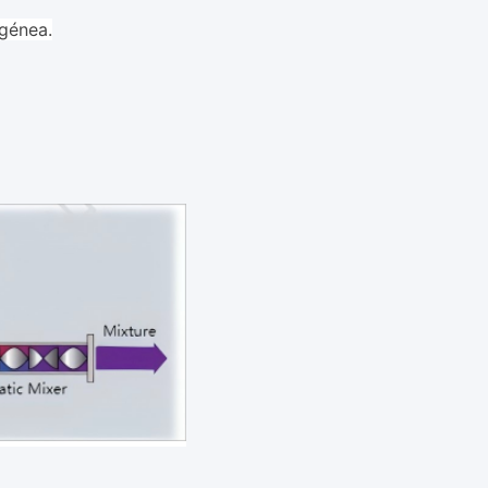
génea.