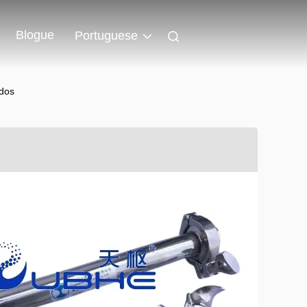
Blogue
Portuguese
idos