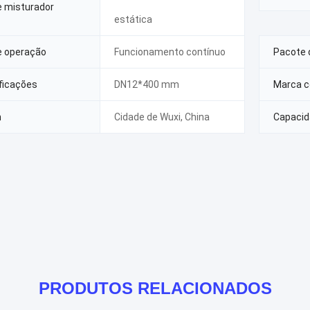
e misturador
estática
e operação
Funcionamento contínuo
Pacote 
ficações
DN12*400 mm
Marca c
m
Cidade de Wuxi, China
Capacid
PRODUTOS RELACIONADOS