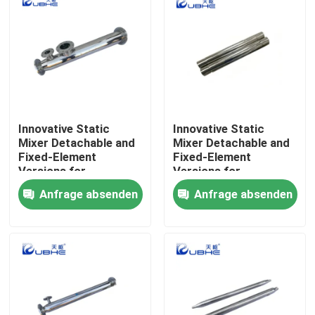
Innovative Static
Innovative Static
Mixer Detachable and
Mixer Detachable and
Fixed-Element
Fixed-Element
Versions for
Versions for
Customizable Surface
Customizable Surface
Anfrage absenden
Anfrage absenden
Treatment
Treatment
Haus
Produkte
Videos