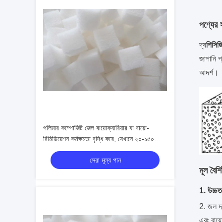
পণ্যের 
দ্য
পিসিজি
জাপানি প
আদর্শ।
পলিমার কম্পোজিট জেল বায়োক্যারিয়ার যা বায়ো-
রিমিডিয়েশন কর্মক্ষমতা বৃদ্ধি করে, যেখানে ২০-১৫০
COD জারণ দক্ষতা পাওয়া যায়
সেরা মূল্য পান
মূল বৈশিষ
1. উচ্চ
2. জল দ্
এবং বায়ো