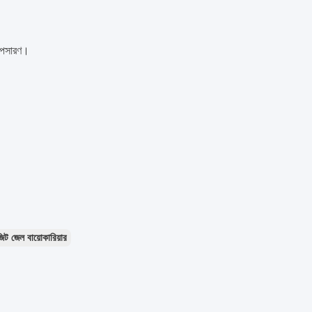
 অপসারণ।
িট জেল বায়োকারিয়ার