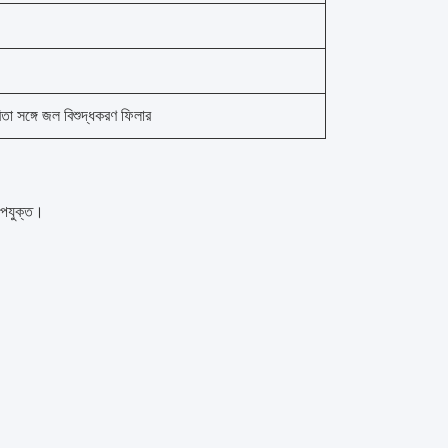
িতা সঙ্গে জল বিশুদ্ধকরণ ফিলার
 উপযুক্ত।