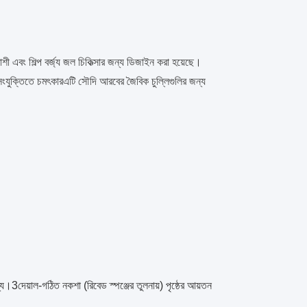
াশী এবং শিল্প বর্জ্য জল চিকিত্সার জন্য ডিজাইন করা হয়েছে।
ু সংযুক্তিতে চমৎকারএটি সৌদি আরবের জৈবিক চুল্লিগুলির জন্য
।3দেয়াল-গঠিত নকশা (রিবেড স্পঞ্জের তুলনায়) পৃষ্ঠের আয়তন