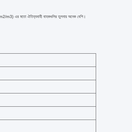
m2/m3) এর মতো ঐতিহ্যবাহী বাহকগুলির তুলনায় অনেক বেশি।