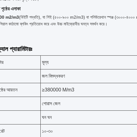
ষ্ট পৃষ্ঠের এলাকা
000 m2/m3
(বিইটি পদ্ধতি), যা পিই (৫০০-৯০০ m2/m3) বা পলিউরেথান স্পঞ্জ (৩০০০-৪০০০ 
সিয়াল কাঠামো ব্লকিং প্রতিরোধ করে এবং উচ্চ মাইক্রোবীয় ঘনত্ব সমর্থন করে।
যাল প্যারামিটারঃ
টার
মূল্য
জল বিশুদ্ধকরণ
 পৃষ্ঠের আয়তন
≥380000 M/m3
পোরাস জেল
ঘন ঘন
রেট
১০-৩০