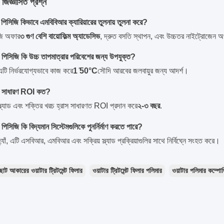
 জিজ্ঞাসিত প্রশ্ন
ঃ পিসিজি কিভাবে এমবিবিআর ক্যারিয়ারের তুলনায় তুলনা করে?
জি অফার
৩ গুণ বেশি বায়োফিল্ম অ্যাডেসিভ
, দ্রুত বসতি স্থাপন, এবং উচ্চতর নাইট্রোজেন
ঃ পিসিজি কি উচ্চ তাপমাত্রার পরিবেশের জন্য উপযুক্ত?
, এটি নির্ভরযোগ্যভাবে কাজ করে
1 ̊50°C
সৌদি আরবের জলবায়ুর জন্য আদর্শ।
৩ঃ সাধারণ ROI কত?
্ল্যাড এবং শক্তির খরচ হ্রাস সাধারণত ROI প্রদান করে
২-৩ বছর
.
 পিসিজি কি বিদ্যমান সিস্টেমগুলিকে পুনর্নির্মাণ করতে পারে?
্যাঁ, এটি এসবিআর, এমবিআর এবং সক্রিয় স্ল্যাড প্রক্রিয়াগুলির সাথে নির্বিঘ্নে সংহত করে।
োট আকারের ওয়াটার ট্রিটমেন্ট ফিলার
ওয়াটার ট্রিটমেন্ট ফিলার পলিমার
ওয়াটার পলিমার কম্পোজ