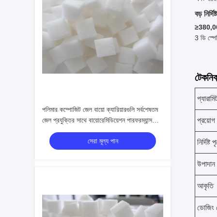
বড় নির্দি
≥380,
3 ডি স্পে
টেকনিক্
প্যারামি
পলিমার কম্পোজিট জেল বায়ো ক্যারিয়ারগুলি সর্বশেষতম
প্রয়োগ
জেল প্রযুক্তির সাথে বায়োরেমিডিয়েশন পারফরম্যান্সকে
উন্নত করে
সেরা মূল্য পান
নির্দিষ্ট
উপাদান
আকৃতি
ডোজিং 