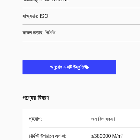
সাক্ষ্যদান:
ISO
মডেল নম্বার:
পিসিজি
অনুরোধ একটি উদ্ধৃতি
পণ্যের বিবরণ
প্রয়োগ:
জল বিশুদ্ধকরণ
নির্দিশ্ট উপরিতল এলাকা:
≥380000 M/m³