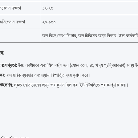
ফিকেশন দক্ষতা
১২-২৫
ক্সিডেশন দক্ষতা
২০-১৫০
জল বিশুদ্ধকরণ ফিলার, জল চিকিত্সার জন্য ফিলার, উচ্চ কার্যকার
তা:
নযোগ্যতা
: উচ্চ লবণীয়তা এবং শিল্প বর্জ্য জল (যেমন তেল, রং, খাদ্য প্রক্রিয়াকরণ) জন্য
যকর
: রাসায়নিক ব্যবহার এবং স্ল্যাড নিষ্পত্তি ব্যয় হ্রাস করে।
্টলেশন
: দ্রুত মোতায়েনের জন্য ভ্যাকুয়াম সিল করা ইউনিটগুলিতে প্রাক-প্যাক করা।