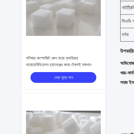
নাইট্রি
সিওডি অ
বর্ণনা
উপকারি
পলিমার কম্পোজিট জেল বায়ো ক্যারিয়ার
অভিযোজ
বায়োরেমিডিয়েশন চ্যালেঞ্জের জন্য টেকসই সমাধান
খরচ-কার্
সেরা মূল্য পান
সহজ ইনস