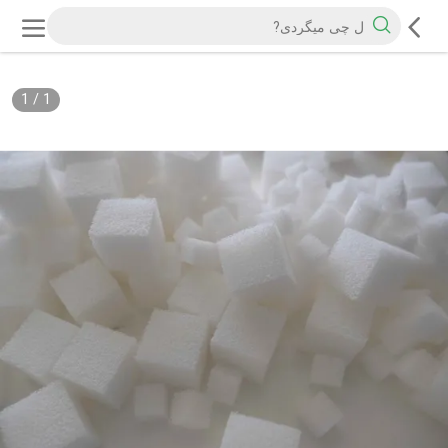
1
/
1