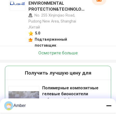
ENVIRONMENTAL
PROTECTION&TECHNOLOG
Y CO.,LTD профиль
No. 255 Xinjinqiao Road,
производителя
Pudong New Area, Shanghai
,Китай
5.0
Подтверженный
поставщик
Осмотрите больше
Получить лучшую цену для
Полимерные композитные
гелевые бионосители
кубической формы,
повышающие эффективность
Amber
биоремедиации