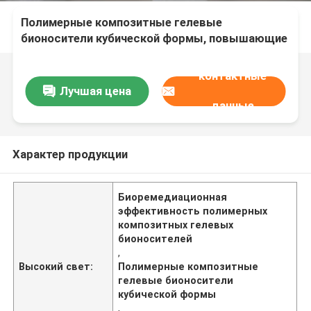
Полимерные композитные гелевые
бионосители кубической формы, повышающие
эффективность биоремедиации
контактные
Лучшая цена
данные
Характер продукции
Биоремедиационная
эффективность полимерных
композитных гелевых
бионосителей
,
Высокий свет:
Полимерные композитные
гелевые бионосители
кубической формы
,