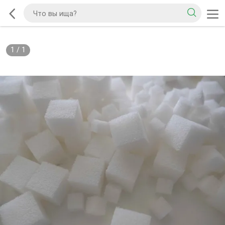
1
/
1