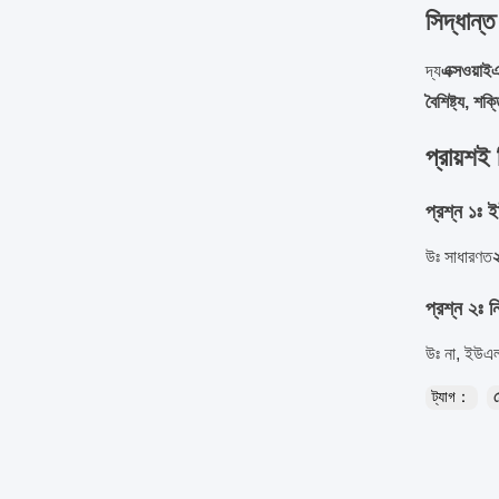
সিদ্ধান্ত
দ্য
এক্সওয়া
বৈশিষ্ট্য, শক
প্রায়শই 
প্রশ্ন ১ঃ 
উঃ সাধারণত
প্রশ্ন ২ঃ 
উঃ না, ইউএল
ট্যাগ：
ম