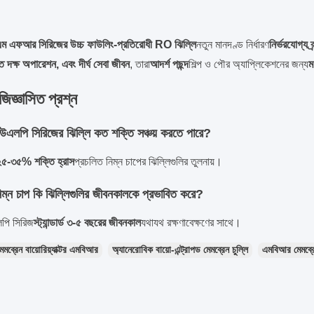
ইএম এফআর সিরিজের উচ্চ ফাউলিং-প্রতিরোধী RO ঝিল্লি
নতুন মানদণ্ড নির্ধারণ
নির্ভরযোগ্য ব্
্তি দক্ষ অপারেশন, এবং দীর্ঘ সেবা জীবন
, তারা
আদর্শ পছন্দ
শিল্প ও পৌর অ্যাপ্লিকেশনের জন্য
ম
জিজ্ঞাসিত প্রশ্ন
ইউএলপি সিরিজের ঝিল্লি কত শক্তি সঞ্চয় করতে পারে?
২৫-৩৫% শক্তি হ্রাস
প্রচলিত নিম্ন চাপের ঝিল্লিগুলির তুলনায়।
নিম্ন চাপ কি ঝিল্লিগুলির জীবনকালকে প্রভাবিত করে?
পি সিরিজ
স্ট্যান্ডার্ড ৩-৫ বছরের জীবনকাল
যথাযথ রক্ষণাবেক্ষণের সাথে।
েমব্রেন বায়োরিয়্যাক্টর এমবিআর
অ্যানেরোবিক বায়ো-এন্ট্রাপড মেমব্রেন চুল্লি
এমবিআর মেমব্রে