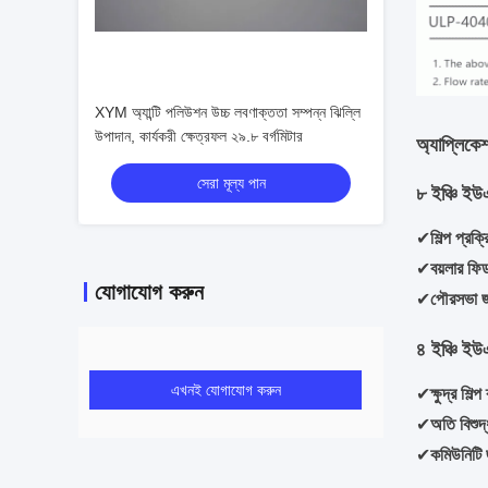
XYM অ্যান্টি পলিউশন উচ্চ লবণাক্ততা সম্পন্ন ঝিল্লি
উপাদান, কার্যকরী ক্ষেত্রফল ২৯.৮ বর্গমিটার
অ্যাপ্লিকে
সেরা মূল্য পান
৮ ইঞ্চি ইউ
✔
শিল্প প্রক্
✔
বয়লার ফিড
যোগাযোগ করুন
✔
পৌরসভা জল
৪ ইঞ্চি ইউ
এখনই যোগাযোগ করুন
✔
ক্ষুদ্র শিল্
✔
অতি বিশু
✔
কমিউনিটি 