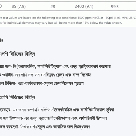
শন
এলপি সিরিজের ঝিল্লি
রিয়া জল
- নিখুঁত
রাসায়নিক, ফার্মাসিউটিক্যাল এবং খাদ্য প্রক্রিয়াকরণ কারখানা
 ওয়াটার
- জ্বালানি দক্ষ সমাধান
বিদ্যুৎ কেন্দ্র এবং বাষ্প সিস্টেম
 চিকিত্সা
- খরচ-কার্যকর
নগর-স্কেল ডেসালিনেশন প্রকল্প
এলপি সিরিজের ঝিল্লি
প ব্যবহার
- এর জন্য কম্প্যাক্ট সলিউশন
ইলেকট্রনিক্স এবং ফার্মাসিউটিক্যাল সুবিধা
দ্ধ জল উৎপাদন
- এর জন্য প্রয়োজনীয়
পরীক্ষাগার এবং অর্ধপরিবাহী উত্পাদন
জল ব্যবস্থা
- নির্ভরযোগ্য
স্কুল এবং আবাসিক জল বিশুদ্ধকরণ