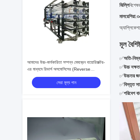
ঝিল্লি
বিশেষভ
মালয়েশিয়া
.
৩
অ্যাপ্লিকেশ
মূল বৈশিষ
✅
অতি-নিম্
আমাদের উচ্চ-কার্যকারিতা সম্পন্ন মেমব্রেন বায়োরিয়াক্টর-
✅
উচ্চ দক্ষতা
এর মাধ্যমে রিভার্স অসমোসিসের (Reverse
✅
উচ্চতর জল
Osmosis) ক্ষেত্রে অতুলনীয় দক্ষতা অর্জন করুন
সেরা মূল্য পান
✅
বিস্তৃত সা
✅
পরিবেশ বা