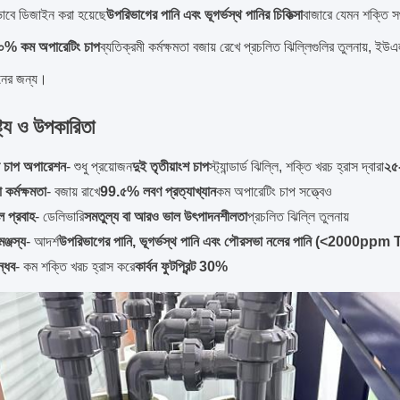
াবে ডিজাইন করা হয়েছে
উপরিভাগের পানি এবং ভূগর্ভস্থ পানির চিকিত্সা
বাজারে যেমন শক্তি সঞ
০% কম অপারেটিং চাপ
ব্যতিক্রমী কর্মক্ষমতা বজায় রেখে প্রচলিত ঝিল্লিগুলির তুলনায়, ই
নের জন্য।
্ট্য ও উপকারিতা
ন চাপ অপারেশন
- শুধু প্রয়োজন
দুই তৃতীয়াংশ চাপ
স্ট্যান্ডার্ড ঝিল্লি, শক্তি খরচ হ্রাস দ্বারা
২৫
 কর্মক্ষমতা
- বজায় রাখে
99.৫% লবণ প্রত্যাখ্যান
কম অপারেটিং চাপ সত্ত্বেও
 প্রবাহ
- ডেলিভারি
সমতুল্য বা আরও ভাল উৎপাদনশীলতা
প্রচলিত ঝিল্লি তুলনায়
মঞ্জস্য
- আদর্শ
উপরিভাগের পানি, ভূগর্ভস্থ পানি এবং পৌরসভা নলের পানি (<2000ppm
ন্ধব
- কম শক্তি খরচ হ্রাস করে
কার্বন ফুটপ্রিন্ট 30%