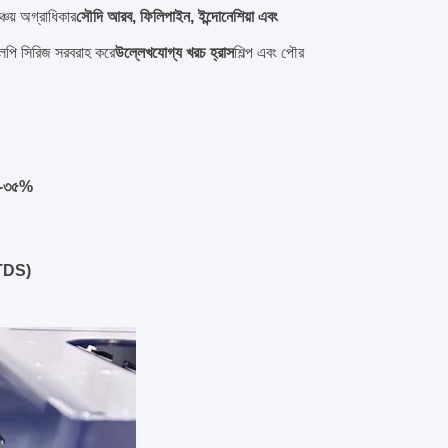
্চয় অগ্রাধিকার
সৌদি আরব, ফিলিপাইন, ইন্দোনেশিয়া এবং
উএলপি সিরিজ সরবরাহ করে
উল্লেখযোগ্য খরচ হ্রাস
শিল্প এবং পৌর
-৩৫%
 TDS)