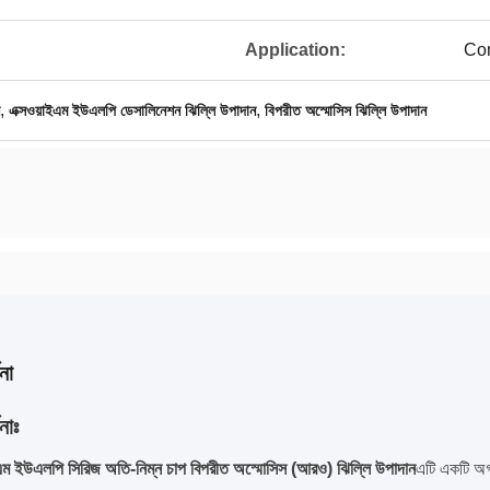
Application:
Com
,
,
এক্সওয়াইএম ইউএলপি ডেসালিনেশন ঝিল্লি উপাদান
বিপরীত অস্মোসিস ঝিল্লি উপাদান
না
নাঃ
ইএম ইউএলপি সিরিজ অতি-নিম্ন চাপ বিপরীত অস্মোসিস (আরও) ঝিল্লি উপাদান
এটি একটি অগ