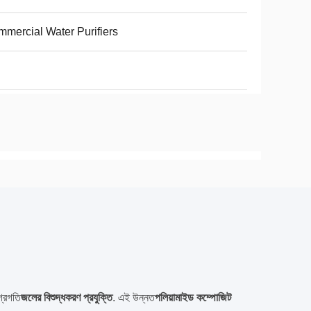
mercial Water Purifiers
্রগতি
জলের বিশুদ্ধকরণ প্রযুক্তি
. এই উন্নত
পলিয়ামাইড কম্পোজিট