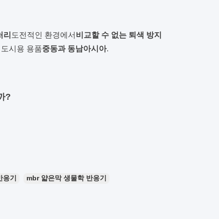
처리
도전적인 환경에서
비교할 수 없는 퇴색 방지
 도시용 용품
중동과 동남아시아
.
까?
반응기
mbr 얇은막 생물학 반응기