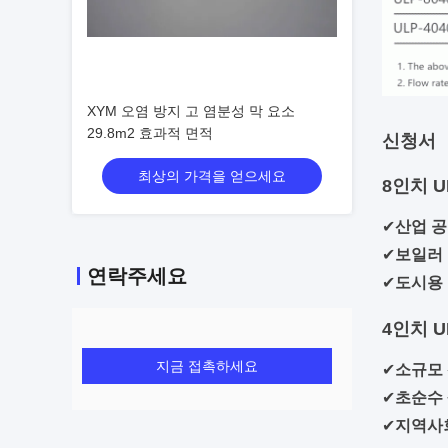
XYM 오염 방지 고 염분성 막 요소
29.8m2 효과적 면적
신청서
최상의 가격을 얻으세요
8인치 
✔
산업 공
✔
보일러 
연락주세요
✔
도시용
4인치 
지금 접촉하세요
✔
소규모
✔
초순수
✔
지역사