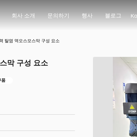
회사 소개
문의하기
행사
블로그
Ko
 압력 탈염 역오스모스막 구성 요소
모스막 구성 요소
부품