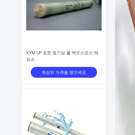
XYM LP 표준 염기성 물 역오스모스 막
요소
최상의 가격을 얻으세요