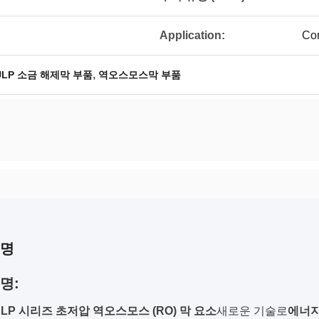
Application:
Com
,
ULP 소금 해제막 부품
역오스모스막 부품
설명
명:
ULP 시리즈 초저압 역오스모스 (RO) 막 요소
새로운 기술로
에너지