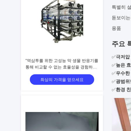
특별히 
돋보이는
용품
주요 
✅
극저압
"역삼투를 위한 고성능 막 생물 반응기를
✅
높은 
통해 비교할 수 없는 효율성을 경험하세
✅
우수한 
요"
최상의 가격을 얻으세요
✅
광범위
✅
환경 