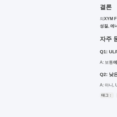
결론
의
XYM 
성질, 에
자주 
Q1: 
A: 보통
에
Q2: 낮
A: 아니,
태그：