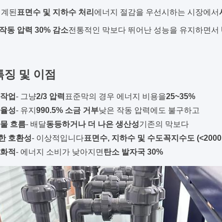
설계된
표면수 및 지하수 처리
에너지 절감을 우선시하는 시장에서
작동 압력 30% 감소
전통적인 막보다 뛰어난 성능을 유지하면서 
특징 및 이점
 작업
- 그냥
2/3 압력
표준막의 경우 에너지 비용을
25~35%
효율성
- 유지
990.5% 소금 거부
낮은 작동 압력에도 불구하고
물 흐름
- 배달
동등하거나 더 나은 생산성
기존의 막보다
한 호환성
- 이상적입니다
표면수, 지하수 및 수도꼭지수도 (<2000p
친화적
- 에너지 소비가 낮아지면
탄소 발자국 30%