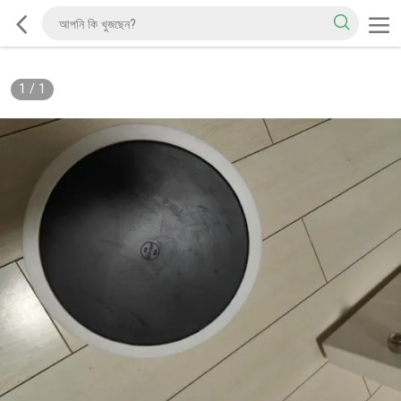
1
/
1