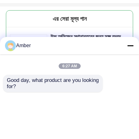
এর সেরা মূল্য পান
উচ্চ অক্সিজেন স্থানান্তরের জন্য সূক্ষ্ম বুদবুদ
ডিস্ক ডিফিউজার এবং বর্জ্য জল শোধনে
Amber
বায়ুচালনা কর্মক্ষমতা
6:27 AM
Good day, what product are you looking 
চালিয়ে
for?
প্রস্তাবিত পণ্য
বাড়ি
আমাদের সম্পর্কে
আমাদের সাথে যোগাযোগ করুন
Desktop Site