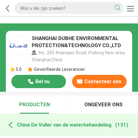
SHANGHAI DUBHE ENVIRONMENTAL
PROTECTION&TECHNOLOGY CO.,LTD
No. 255 Xinjinqiao Road, Pudong New Area,
Shanghai,China
5.0
Geverifieerde Leverancier
Bel nu
Contacteer ons
PRODUCTEN
ONGEVEER ONS
China De Vuller van de waterbehandeling
(131)