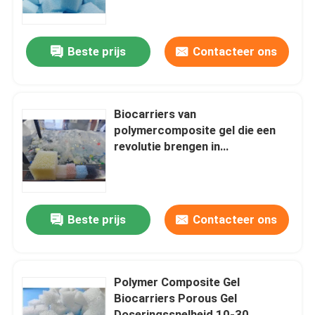
Over ons
Beste prijs
Contacteer ons
Fabrieksreis
Biocarriers van
Kwaliteitscontrole
polymercomposite gel die een
revolutie brengen in
bioremediatie met geavanceerde
Neem contact met ons op
technologie van composietgel
Nieuws
Beste prijs
Contacteer ons
bloggen
Polymer Composite Gel
Biocarriers Porous Gel
Verzoek om een Citaat
Doseringssnelheid 10-30