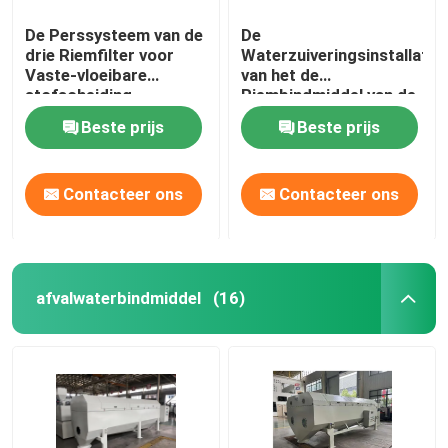
De Perssysteem van de
De
drie Riemfilter voor
Waterzuiveringsinstallatie
Vaste-vloeibare
van het de
stofscheiding
Riembindmiddel van de
modderernst het
Beste prijs
Beste prijs
Ontwateren
Contacteer ons
Contacteer ons
afvalwaterbindmiddel
(16)