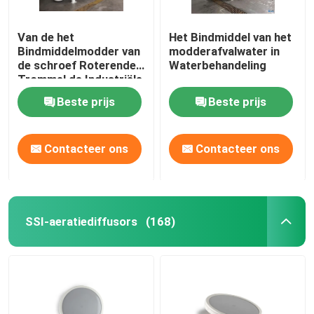
Van de het
Het Bindmiddel van het
Bindmiddelmodder van
modderafvalwater in
de schroef Roterende
Waterbehandeling
Trommel de Industriële
Verwerkingsbehandeling
Beste prijs
Beste prijs
Contacteer ons
Contacteer ons
SSI-aeratiediffusors
(168)