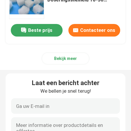
Waterbehandeling Filler 20-150
COD Oxidatie efficiëntie
De Verspreider van de bellenlucht
Beste prijs
Contacteer ons
Slibontwateringsmachine
afvalwaterbindmiddel
Bekijk meer
SSI-aeratiediffusors
Laat een bericht achter
Vaste-vloeibare stofseparator
We bellen je snel terug!
De Vuller van de waterbehandeling
Membraanbioreactor