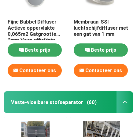
Fijne Bubbel Diffuser
Membraan-SSI-
Actieve oppervlakte
luchtschijfdiffuser met
0,065m2 Gatgrootte
een gat van 1 mm
2mm Voor efficiënte
beluchting
Beste prijs
Beste prijs
Contacteer ons
Contacteer ons
Vaste-vloeibare stofseparator
(60)