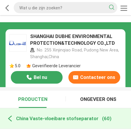
SHANGHAI DUBHE ENVIRONMENTAL
PROTECTION&TECHNOLOGY CO.,LTD
No. 255 Xinjinqiao Road, Pudong New Area,
Shanghai,China
5.0
Geverifieerde Leverancier
Bel nu
Contacteer ons
PRODUCTEN
ONGEVEER ONS
China Vaste-vloeibare stofseparator
(60)