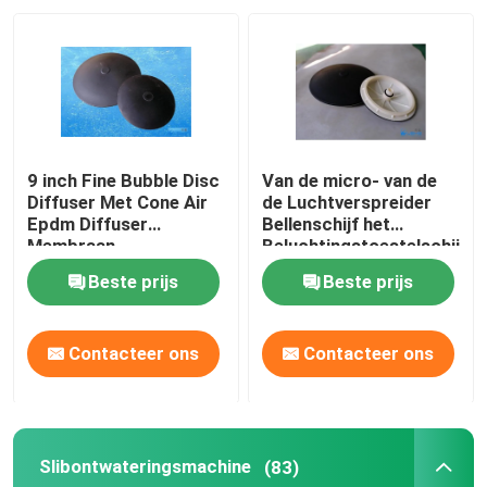
Over ons
Fabrieksreis
9 inch Fine Bubble Disc
Van de micro- van de
Kwaliteitscontrole
Diffuser Met Cone Air
de Luchtverspreider
Epdm Diffuser
Bellenschijf het
Membraan
Beluchtingstoestelschijf
Neem contact met ons op
Beste prijs
Beste prijs
Nieuws
Contacteer ons
Contacteer ons
bloggen
Slibontwateringsmachine
(83)
Verzoek om een Citaat