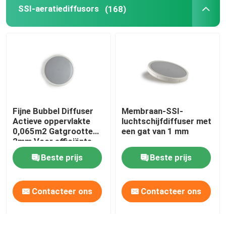
SSI-aeratiediffusors
(168)
Fijne Bubbel Diffuser
Membraan-SSI-
Actieve oppervlakte
luchtschijfdiffuser met
0,065m2 Gatgrootte
een gat van 1 mm
2mm Voor efficiënte
beluchting
Beste prijs
Beste prijs
Contacteer ons
Contacteer ons