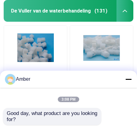
De Vuller van de waterbehandeling
(131)
PCG-Grote Grootte van
Cubevormige
Biocarriers
polymeercomposite gel
Amber
Aquaporousgel van het
biovervoerders met
Polymeer de
98% porositeit voor PH
Samengestelde Gel
6-10 toepassingen
3:08 PM
Beste prijs
Beste prijs
Good day, what product are you looking 
for?
Contacteer ons
Contacteer ons