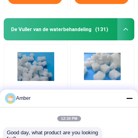
De Vuller van de waterbehandeling
(131)
PCG-Grote Grootte van
Het Samengestelde Gel
Biocarriers
Biocarriers van het
Amber
Aquaporousgel van het
bioreactorpolymeer in
Polymeer de
Waterzuiveringsinstallatie
Samengestelde Gel
12:30 PM
Beste prijs
Beste prijs
Good day, what product are you looking 