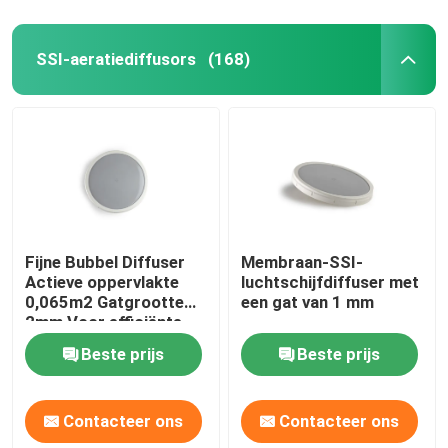
SSI-aeratiediffusors
(168)
Fijne Bubbel Diffuser
Membraan-SSI-
Actieve oppervlakte
luchtschijfdiffuser met
0,065m2 Gatgrootte
een gat van 1 mm
2mm Voor efficiënte
beluchting
Beste prijs
Beste prijs
Contacteer ons
Contacteer ons