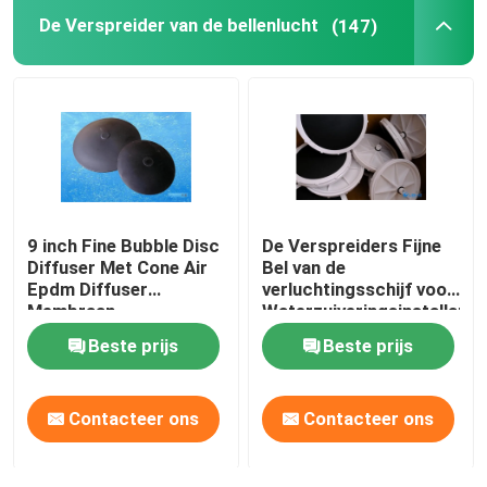
De Verspreider van de bellenlucht
(147)
Drukmembraan
Statische mixer
9 inch Fine Bubble Disc
De Verspreiders Fijne
Diffuser Met Cone Air
Bel van de
Epdm Diffuser
verluchtingsschijf voor
Membraan
Waterzuiveringsinstallatiev
Beste prijs
Beste prijs
Contacteer ons
Contacteer ons