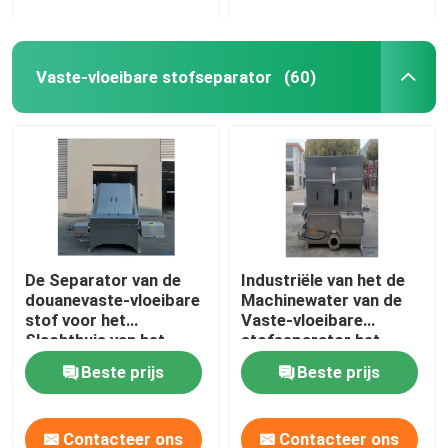
Vaste-vloeibare stofseparator
(60)
De Separator van de
Industriële van het de
douanevaste-vloeibare
Machinewater van de
stof voor het
Vaste-vloeibare
Slachthuis van het
stofseparator het
Verkoopafvalwater
Knipselwig
Beste prijs
Beste prijs
Contacteer ons
Contacteer ons