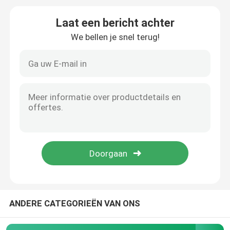
Laat een bericht achter
De Verspreider van de bellenlucht
We bellen je snel terug!
Slibontwateringsmachine
afvalwaterbindmiddel
SSI-aeratiediffusors
Vaste-vloeibare stofseparator
De Vuller van de waterbehandeling
ANDERE CATEGORIEËN VAN ONS
Membraanbioreactor