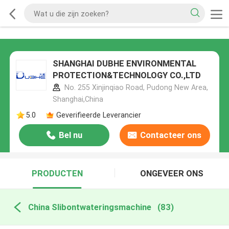
SHANGHAI DUBHE ENVIRONMENTAL
PROTECTION&TECHNOLOGY CO.,LTD
No. 255 Xinjinqiao Road, Pudong New Area,
Shanghai,China
5.0
Geverifieerde Leverancier
Bel nu
Contacteer ons
PRODUCTEN
ONGEVEER ONS
China Slibontwateringsmachine
(83)