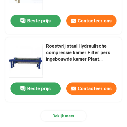
Over ons
Beste prijs
Contacteer ons
Fabrieksreis
Roestvrij staal Hydraulische
Kwaliteitscontrole
compressie kamer Filter pers
ingebouwde kamer Plaat
Centrum / hoek inlaat
Neem contact met ons op
Nieuws
Beste prijs
Contacteer ons
bloggen
Bekijk meer
Verzoek om een Citaat