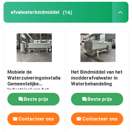
afvalwaterbindmiddel
(16)
Mobiele de
Het Bindmiddel van het
Waterzuiveringsinstallatie
modderafvalwater in
Gemeentelijke
Waterbehandeling
Industrieel van het
Roterende
Beste prijs
Beste prijs
Trommelbindmiddel
Contacteer ons
Contacteer ons