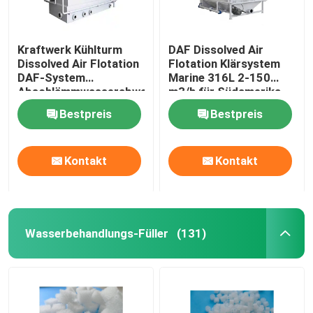
Kraftwerk Kühlturm
DAF Dissolved Air
Dissolved Air Flotation
Flotation Klärsystem
DAF-System
Marine 316L 2-150
Abschlämmwasserabwasserbehandlung
m3/h für Südamerika
2-150 m3/h Einheit
Meerwasser RO-
Bestpreis
Bestpreis
Speisewasseraufbereitung
Kontakt
Kontakt
Wasserbehandlungs-Füller
(131)