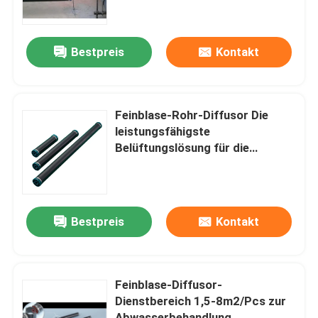
Über uns
Bestpreis
Kontakt
Fabrik-Ausflug
Feinblase-Rohr-Diffusor Die
Qualitätskontrolle
leistungsfähigste
Belüftungslösung für die
Abwasserbehandlung
Kontaktiere uns
Nachrichten
Bestpreis
Kontakt
Blog
Feinblase-Diffusor-
Dienstbereich 1,5-8m2/Pcs zur
Fordern Sie ein Zitat
Abwasserbehandlung