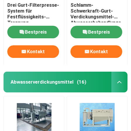
Drei Gurt-Filterpresse-
Schlamm-
System für
Schwerkraft-Gurt-
Festflüssigkeits-
Verdickungsmittel-
Trennung
Abwasserbehandlungs-
Entwässerung
Bestpreis
Bestpreis
Kontakt
Kontakt
Abwasserverdickungsmittel
(16)