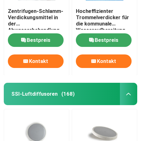
Zentrifugen-Schlamm-
Hocheffizienter
Verdickungsmittel in
Trommelverdicker für
der
die kommunale
Abwasserbehandlung
Wasseraufbereitung
Bestpreis
Bestpreis
Kontakt
Kontakt
SSI-Luftdiffusoren
(168)