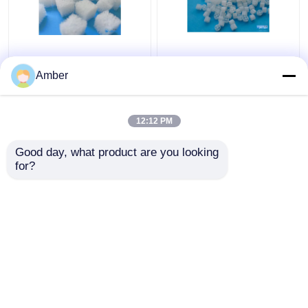
Bioreaktor-Polymer-
Cube Polymer
zusammengesetztes
Composite Gel
Amber
Gel Biocarriers in den
Bioträger mit pH-Wert
Abwasserbehandlungen
6-10 und 98%
Porosität
12:12 PM
Bestpreis
Bestpreis
Good day, what product are you looking 
for?
Kontakt
Kontakt
Sehen Sie mehr an
Startseite
Über uns
Kontakt
Desktop Site
Sitemap
Datenschutz-Bestimmungen