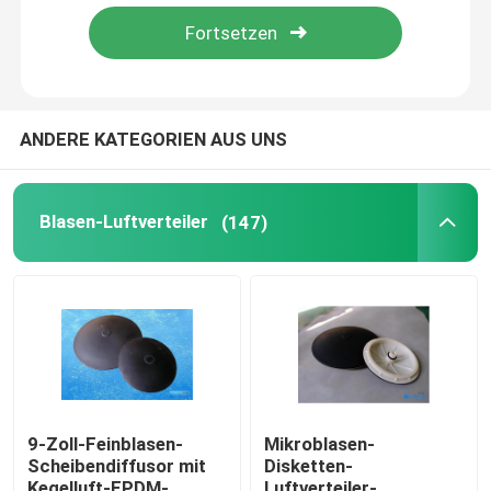
Über uns
Fabrik-Ausflug
ANDERE KATEGORIEN AUS UNS
Qualitätskontrolle
Blasen-Luftverteiler
(147)
Kontaktiere uns
Nachrichten
Blog
9-Zoll-Feinblasen-
Mikroblasen-
Scheibendiffusor mit
Disketten-
Fordern Sie ein Zitat
Kegelluft-EPDM-
Luftverteiler-