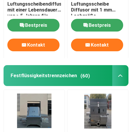
Luftungsscheibendiffusor
Luftungsscheibe
mit einer Lebensdauer
Diffusor mit 1 mm
von ≥ 5 Jahren für
Lochgröße
industrielle
Bestpreis
Bestpreis
Anwendungen
Kontakt
Kontakt
Festflüssigkeitstrennzeichen
(60)