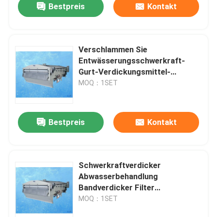
Bestpreis
Kontakt
Verschlammen Sie
Entwässerungsschwerkraft-
Gurt-Verdickungsmittel-
Entwurfs-Festflüssigkeits-
MOQ：1SET
Trennung
Bestpreis
Kontakt
Schwerkraftverdicker
Abwasserbehandlung
Bandverdicker Filter
Niederdruck
MOQ：1SET