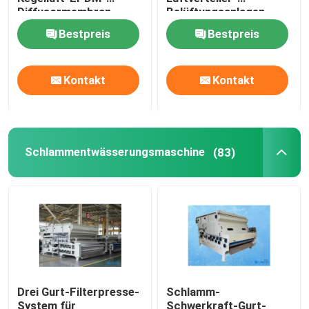
Diffusormembran
Belüftungsanlagen-
Diskette
Bestpreis
Bestpreis
Blasen-Luftverteiler
Schlammentwässerungsmaschine
Kontakt
Kontakt
Abwasserverdickungsmittel
Schlammentwässerungsmaschine
(83)
SSI-Luftdiffusoren
Festflüssigkeitstrennzeichen
Wasserbehandlungs-Füller
Drei Gurt-Filterpresse-
Schlamm-
Membran-Bioreaktor
System für
Schwerkraft-Gurt-