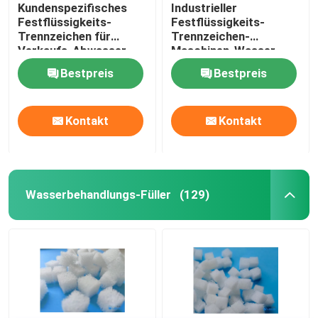
Kundenspezifisches
Industrieller
Festflüssigkeits-
Festflüssigkeits-
Trennzeichen für
Trennzeichen-
Verkaufs-Abwasser-
Maschinen-Wasser-
Schlachthaus
Ausschnitt-Keil
Bestpreis
Bestpreis
Kontakt
Kontakt
Wasserbehandlungs-Füller
(129)