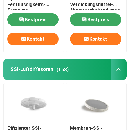
Festflüssigkeits-
Verdickungsmittel-
Trennung
Abwasserbehandlungs-
Druck-Membran
Entwässerung
Bestpreis
Bestpreis
Statischer Mischer
Kontakt
Kontakt
SSI-Luftdiffusoren
(168)
Effizienter SSI-
Membran-SSI-