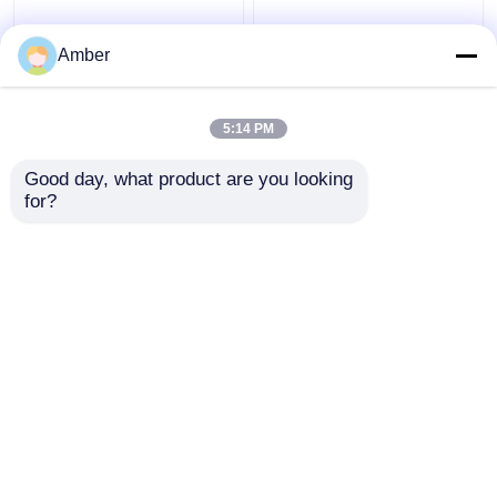
Bioreaktor-Polymer-
PCG-Polymer-
zusammengesetztes
zusammengesetztes
Amber
Gel Biocarriers in den
Gel Biocarriers
Abwasserbehandlungen
Aquaporousgel groß
5:14 PM
Bestpreis
Bestpreis
Good day, what product are you looking 
for?
Kontakt
Kontakt
Sehen Sie mehr an
Startseite
Über uns
Kontakt
Desktop Site
Sitemap
Datenschutz-Bestimmungen