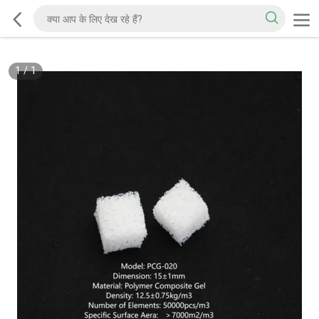
1
/
1