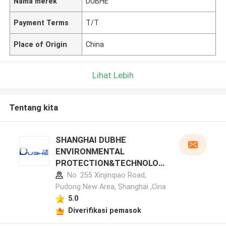
Nama merek
DUBHE
Payment Terms
T/T
Place of Origin
China
Lihat Lebih
Tentang kita
SHANGHAI DUBHE
ENVIRONMENTAL
PROTECTION&TECHNOLOG
Y CO.,LTD profil pabrikan
No. 255 Xinjinqiao Road,
Pudong New Area, Shanghai ,Cina
5.0
Diverifikasi pemasok