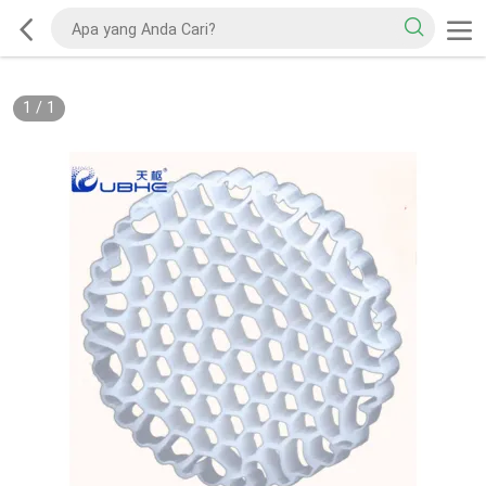
1
/
1