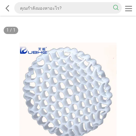
1
/
1