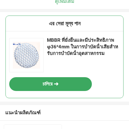
ดูเพิ่มเติม
এর সেরা মূল্য পান
MBBR ที่ยั่งยืนและมีประสิทธิภาพ
φ36*4mm ในการบําบัดน้ําเสียสําห
รับการบําบัดน้ําอุตสาหกรรม
চালিয়ে
แนะนำผลิตภัณฑ์