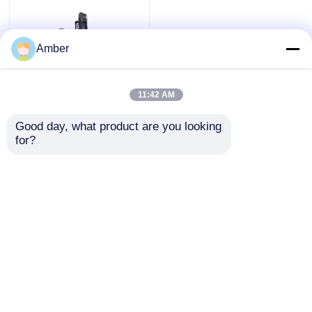
Amber
11:42 AM
Good day, what product are you looking 
ระบบปริมาณกรดสี่เหลี่
for?
ยมสําหรับการทําความ
สะอาดด้วยการอากาศ
และการใช้งาน PVC
ส่งคำถาม
บ้าน
บ้าน
เกี่ยวกับเรา
ติดต่อเรา
Desktop Site
สินค้า
แผนผังเว็บไซต์
นโยบายความเป็นส่วนตัว
วิดีโอ