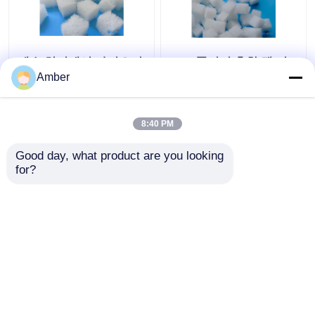
폐수 처리에서 바이오리
PCG 폴리머 혼합 겔 미
액터 폴리머 혼합 겔 미
생물 담체 아쿠아포러스
Amber
생물 담체
겔 큰 크기
8:40 PM
최고의 가격
최고의 가격
Good day, what product are you looking 
for?
연락처
연락처
더 많은 것을 전망하십시
오
홈
사이트맵
연락처
Desktop Site
사이트맵
사생활 보호 정책