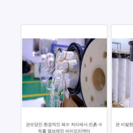
관모양인 환경적인 폐수 처리에서 진흙 수
관 비발한
득률 멤브레인 바이오리액터