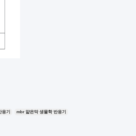
반응기
mbr 얇은막 생물학 반응기