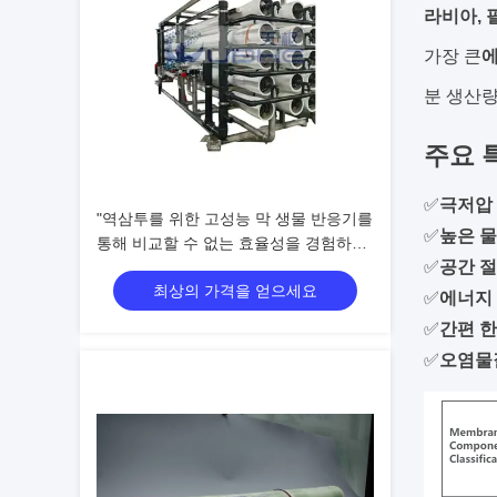
라비아, 
가장 큰
분 생산
주요 
✅
극저압
"역삼투를 위한 고성능 막 생물 반응기를
✅
높은 물
통해 비교할 수 없는 효율성을 경험하세
✅
공간 
요"
최상의 가격을 얻으세요
✅
에너지
✅
간편 한
✅
오염물