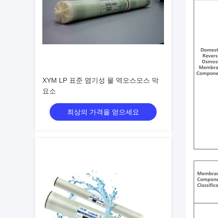
XYM LP 표준 염기성 물 역오스모스 막
요소
최상의 가격을 얻으세요