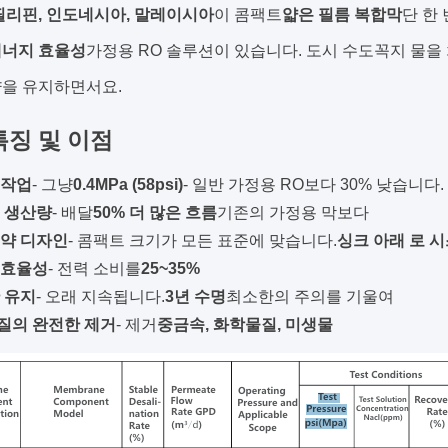
필리핀, 인도네시아, 말레이시아
이 콤팩트
얇은 필름 복합막
단 한
에너지 효율성
가정용 RO 솔루션이 있습니다. 도시 수도꼭지 물을
량을 유지하면서요.
특징 및 이점
 작업
- 그냥
0.4MPa (58psi)
- 일반 가정용 RO보다 30% 낮습니다.
 생산량
- 배달
50% 더 많은 흐름
기존의 가정용 막보다
절약 디자인
- 콤팩트 크기가 모든 표준에 맞습니다.
싱크 아래 로 
 효율성
- 전력 소비를
25~35%
 유지
- 오래 지속됩니다.
3년 수명
최소한의 주의를 기울여
질의 완전한 제거
- 제거
중금속, 화학물질, 미생물