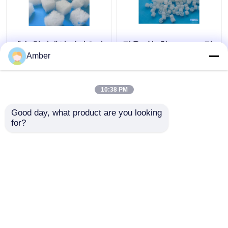
폐수 처리에서 바이오리
적용 가능한 PH 6-10 및
액터 폴리머 혼합 겔 미
98% 포러스리티의 큐브
Amber
생물 담체
폴리머 복합 젤 바이오
캐리어
10:38 PM
최고의 가격
최고의 가격
Good day, what product are you looking 
for?
연락처
연락처
더 많은 것을 전망하십시
오
홈
사이트맵
연락처
Desktop Site
사이트맵
사생활 보호 정책