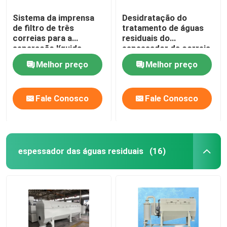
Sistema da imprensa
Desidratação do
de filtro de três
tratamento de águas
correias para a
residuais do
separação líquida
espessador da correia
contínua
da gravidade da lama
Melhor preço
Melhor preço
Fale Conosco
Fale Conosco
espessador das águas residuais
(16)