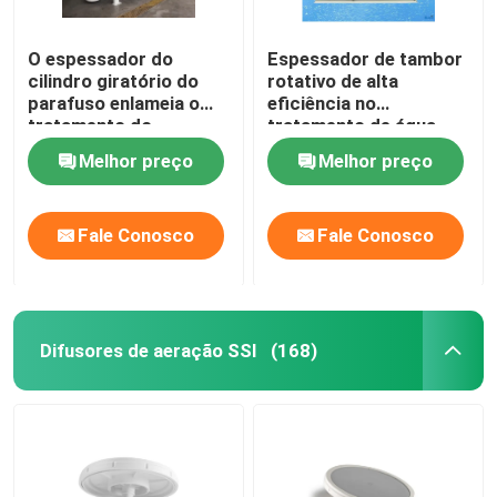
O espessador do
Espessador de tambor
cilindro giratório do
rotativo de alta
parafuso enlameia o
eficiência no
tratamento do
tratamento de água
processamento
municipal
Melhor preço
Melhor preço
industrial
Fale Conosco
Fale Conosco
Difusores de aeração SSI
(168)