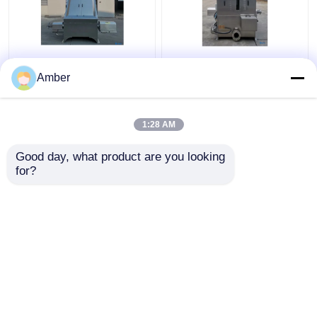
Separador líquido
Cunha líquida contínua
contínuo feito sob
industrial do corte da
Amber
encomenda para o
água da máquina do
matadouro das águas
separador
residuais da venda
1:28 AM
Melhor preço
Melhor preço
Good day, what product are you looking 
for?
Fale Conosco
Fale Conosco
Veja mais
Casa
Mapa do Site
Fale Conosco
Desktop Site
Mapa do Site
Política de privacidade