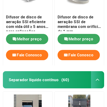
Difusor de disco de
Difusor de disco de
aeração SSI eficiente
aeração SSI de
com vida útil ≥ 5 anos
membrana com orifício
para aplicações
de 1 mm
industriais
Melhor preço
Melhor preço
Fale Conosco
Fale Conosco
Separador líquido contínuo
(60)