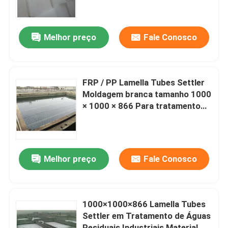
Sobre nós
Melhor preço
Fale Conosco
Excursão da fábrica
FRP / PP Lamella Tubes Settler
Controle da qualidade
Moldagem branca tamanho 1000
× 1000 × 866 Para tratamento
de esgoto
Contate-nos
Notícia
Melhor preço
Fale Conosco
Blogue
1000×1000×866 Lamella Tubes
Settler em Tratamento de Águas
Peça umas citações
Residuais Industriais Material