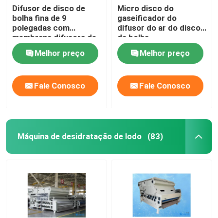
Difusor de disco de
Micro disco do
bolha fina de 9
gaseificador do
polegadas com
difusor do ar do disco
membrana difusora de
da bolha
cone de ar Epdm
Melhor preço
Melhor preço
Fale Conosco
Fale Conosco
Máquina de desidratação de lodo
(83)