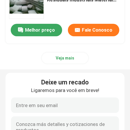
FRP / PP
Difusor do ar da bolha
Melhor preço
Fale Conosco
Máquina de desidratação de lodo
espessador das águas residuais
Veja mais
Difusores de aeração SSI
Deixe um recado
Separador líquido contínuo
Ligaremos para você em breve!
Enchimento do tratamento da água
Bioreactor da membrana