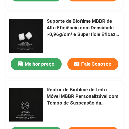
Suporte de Biofilme MBBR de
Alta Eficiência com Densidade
>0,96g/cm³ e Superfície Eficaz
>500m²/m³ para Tratamento de
Águas Residuais
Melhor preço
Fale Conosco
Reator de Biofilme de Leito
Móvel MBBR Personalizável com
Tempo de Suspensão da
Membrana de 5 a 15 Dias para
Tratamento de Águas Residuais
Domésticas