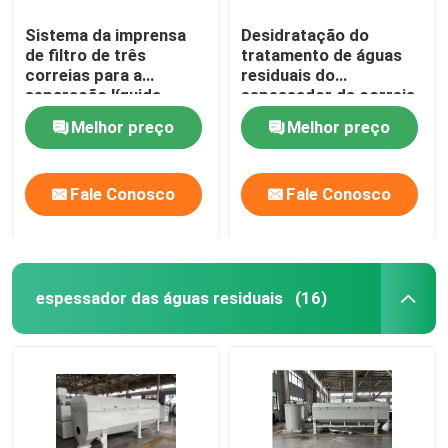
Sistema da imprensa
Desidratação do
de filtro de três
tratamento de águas
correias para a
residuais do
separação líquida
espessador da correia
contínua
da gravidade da lama
Melhor preço
Melhor preço
Fale Conosco
Fale Conosco
espessador das águas residuais
(16)