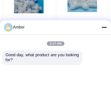
Tamanho composto de
Biocarreadores de gel
Biocarriers
composto de polímero
Amber
Aquaporousgel do gel
em forma de cubo com
do polímero de PCG
98% de porosidade
grande
para aplicações com
2:17 AM
Melhor preço
Melhor preço
pH 6-10
Good day, what product are you looking 
for?
Fale Conosco
Fale Conosco
Veja mais
Casa
Mapa do Site
Fale Conosco
Desktop Site
Mapa do Site
Política de privacidade