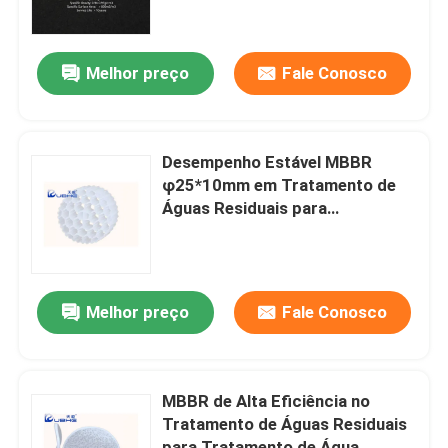
residuais
Sobre nós
Melhor preço
Fale Conosco
Excursão da fábrica
Desempenho Estável MBBR
Controle da qualidade
φ25*10mm em Tratamento de
Águas Residuais para
Tratamento de Água Industrial
Contate-nos
Notícia
Melhor preço
Fale Conosco
Blogue
MBBR de Alta Eficiência no
Tratamento de Águas Residuais
Peça umas citações
para Tratamento de Água