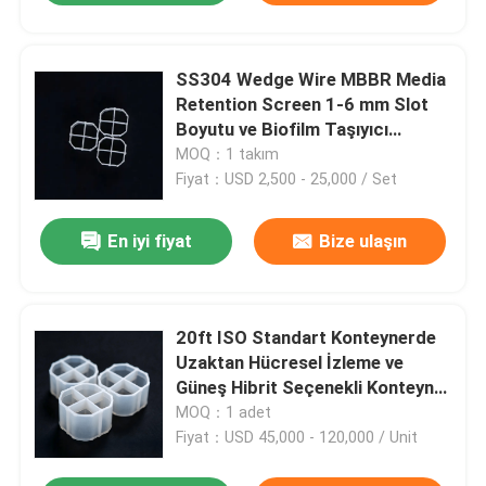
SS304 Wedge Wire MBBR Media
Retention Screen 1-6 mm Slot
Boyutu ve Biofilm Taşıyıcı
Ayrımcılığı için 50-5,000 m3/d
MOQ：1 takım
Akış Kapasitesi
Fiyat：USD 2,500 - 25,000 / Set
En iyi fiyat
Bize ulaşın
20ft ISO Standart Konteynerde
Uzaktan Hücresel İzleme ve
Güneş Hibrit Seçenekli Konteyner
Tipi MBBR Biyolojik Ortam
MOQ：1 adet
Arıtma Ünitesi
Fiyat：USD 45,000 - 120,000 / Unit