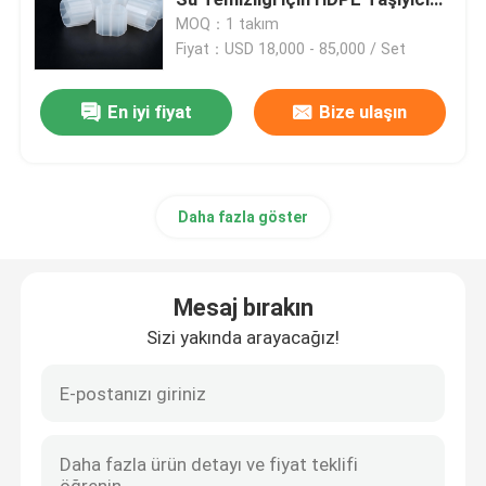
Medya Paketi Latin Amerika
MOQ：1 takım
Fiyat：USD 18,000 - 85,000 / Set
Kabarcık Hava Difüzörü
En iyi fiyat
Bize ulaşın
Çamur Susuzlaştırma Makinesi
Atıksu Yoğunlaştırıcı
Daha fazla göster
SSI havalandırma difüzörleri
Mesaj bırakın
Katı Sıvı Ayırıcı
Sizi yakında arayacağız!
Su Arıtma Dolgusu
Membran Biyoreaktörü