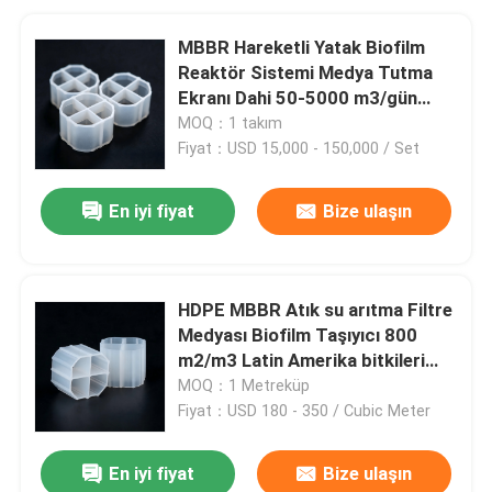
MBBR Hareketli Yatak Biofilm
Reaktör Sistemi Medya Tutma
Ekranı Dahi 50-5000 m3/gün
Latin Amerika Atık Su Arıtma
MOQ：1 takım
Fiyat：USD 15,000 - 150,000 / Set
En iyi fiyat
Bize ulaşın
HDPE MBBR Atık su arıtma Filtre
Medyası Biofilm Taşıyıcı 800
m2/m3 Latin Amerika bitkileri
için yüzey alanı
MOQ：1 Metreküp
Fiyat：USD 180 - 350 / Cubic Meter
En iyi fiyat
Bize ulaşın