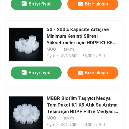
En iyi fiyat
Bize ulaşın
50 - 200% Kapasite Artışı ve
Minimum Kesinti Süresi
Yükseltmeleri için HDPE K1 K5
Biyofilm Taşıyıcılı IFAS MBBR
MOQ：1 takım
Hibrit Tadilat Sistemi
Fiyat：USD 8,500 - 65,000 / Set
En iyi fiyat
Bize ulaşın
MBBR Biofilm Taşıyıcı Medya
Tam Paket K1 K5 Atık Su Arıtma
Tesisi için HDPE Filtre Medyası
Latin Amerika
MOQ：1 takım
Fiyat：USD 5,000 - 50,000 / Set