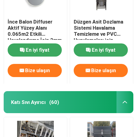
İnce Balon Diffuser
Düzgen Asit Dozlama
Aktif Yüzey Alanı
Sistemi Havalama
0.065m2 Etkili
Temizleme ve PVC
Havalandırma İçin 2mm
Uygulamaları için
En iyi fiyat
En iyi fiyat
Bize ulaşın
Bize ulaşın
Katı Sıvı Ayırıcı
(60)