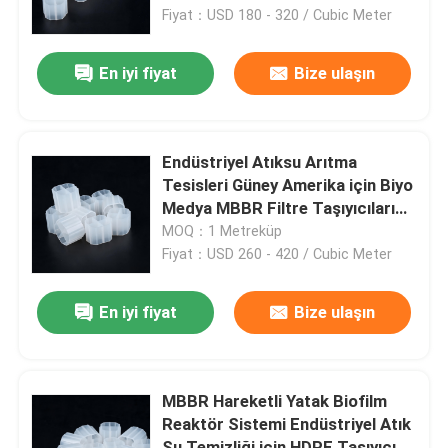
Fiyat：USD 180 - 320 / Cubic Meter
Hakkımızda
En iyi fiyat
Bize ulaşın
Fabrika turu
Endüstriyel Atıksu Arıtma
Kalite kontrol
Tesisleri Güney Amerika için Biyo
Medya MBBR Filtre Taşıyıcıları
HDPE Biyolojik Arıtma Ortamı
MOQ：1 Metreküp
Bize Ulaşın
Fiyat：USD 260 - 420 / Cubic Meter
Haberler
En iyi fiyat
Bize ulaşın
Blog
MBBR Hareketli Yatak Biofilm
Reaktör Sistemi Endüstriyel Atık
Bir teklif isteği
Su Temizliği için HDPE Taşıyıcı