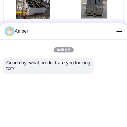
Latin ve Güney Amerika
Endüstriyel Katı Sıvı
Atıksu Ön Arıtımı için
Ayırıcı Makina Su
Amber
Endüstriyel Çözünmüş
Kesme Takozu
Hava Flotasyon DAF
Sistemi 316L PLC 2-
9:35 AM
En iyi fiyat
En iyi fiyat
150 m3/saat
Good day, what product are you looking 
for?
Bize ulaşın
Bize ulaşın
Daha fazla göster
Ana sayfa
Hakkımızda
Bize ulaşın
Desktop Site
Site Haritası
Gizlilik Politikası