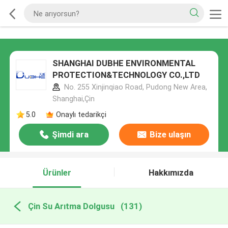
SHANGHAI DUBHE ENVIRONMENTAL
PROTECTION&TECHNOLOGY CO.,LTD
No. 255 Xinjinqiao Road, Pudong New Area,
Shanghai,Çin
5.0
Onaylı tedarikçi
Şimdi ara
Bize ulaşın
Ürünler
Hakkımızda
Çin Su Arıtma Dolgusu
(131)