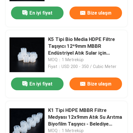
En iyi fiyat
Bize ulaşın
K5 Tipi Bio Media HDPE Filtre
Taşıyıcı 12*9mm MBBR
Endüstriyel Atık Sular için
Biyolojik Tedavi Medyası
MOQ：1 Metreküp
Kolombiya
Fiyat：USD 200 - 350 / Cubic Meter
En iyi fiyat
Bize ulaşın
Ev
K1 Tipi HDPE MBBR Filtre
Ürünler
Medyası 12x9mm Atık Su Arıtma
Biyofilm Taşıyıcı - Belediye
Tesisleri Meksika Brezilya
videolar
MOQ：1 Metreküp