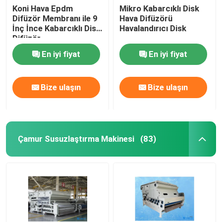
Koni Hava Epdm
Mikro Kabarcıklı Disk
Difüzör Membranı ile 9
Hava Difüzörü
İnç İnce Kabarcıklı Disk
Havalandırıcı Disk
Difüzör
En iyi fiyat
En iyi fiyat
Bize ulaşın
Bize ulaşın
Çamur Susuzlaştırma Makinesi
(83)