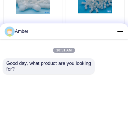
PH 6-10 uygulamaları
Kullanılabilir PH 6-10 ve
için 98% gözenekli küp
98% gözeneklilik ile küp
Amber
şeklindeki polimer
polimer bileşik jel biyo
bileşik jel biyo
taşıyıcılar
taşıyıcılar
10:51 AM
En iyi fiyat
En iyi fiyat
Good day, what product are you looking 
for?
Bize ulaşın
Bize ulaşın
Daha fazla göster
Ana sayfa
Hakkımızda
Bize ulaşın
Desktop Site
Site Haritası
Gizlilik Politikası