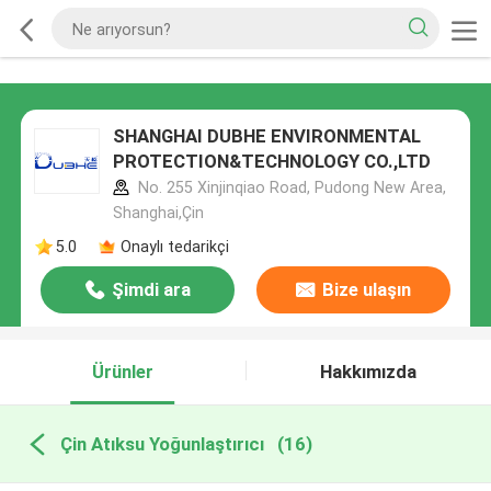
SHANGHAI DUBHE ENVIRONMENTAL
PROTECTION&TECHNOLOGY CO.,LTD
No. 255 Xinjinqiao Road, Pudong New Area,
Shanghai,Çin
5.0
Onaylı tedarikçi
Şimdi ara
Bize ulaşın
Ürünler
Hakkımızda
Çin Atıksu Yoğunlaştırıcı
(16)