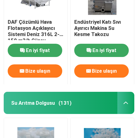
DAF Çözümlü Hava
Endüstriyel Katı Sıvı
Flotasyon Açıklayıcı
Ayırıcı Makina Su
Sistemi Deniz 316L 2-
Kesme Takozu
150 m3/h Güney
Amerika için Deniz suyu
En iyi fiyat
En iyi fiyat
RO Yem Su Arıtma
Bize ulaşın
Bize ulaşın
Su Arıtma Dolgusu
(131)