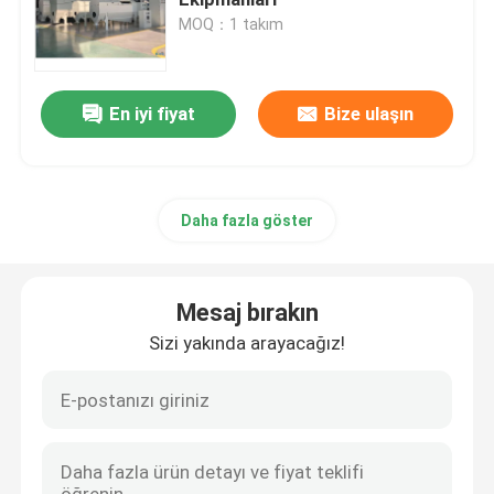
MOQ：1 takım
Kabarcık Hava Difüzörü
En iyi fiyat
Bize ulaşın
Çamur Susuzlaştırma Makinesi
Atıksu Yoğunlaştırıcı
Daha fazla göster
SSI havalandırma difüzörleri
Mesaj bırakın
Katı Sıvı Ayırıcı
Sizi yakında arayacağız!
Su Arıtma Dolgusu
Membran Biyoreaktörü