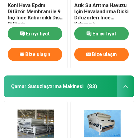
Koni Hava Epdm
Atık Su Arıtma Havuzu
Difüzör Membranı ile 9
İçin Havalandırma Diski
İnç İnce Kabarcıklı Disk
Difüzörleri İnce
Difüzör
Kabarcık
En iyi fiyat
En iyi fiyat
Bize ulaşın
Bize ulaşın
Çamur Susuzlaştırma Makinesi
(83)