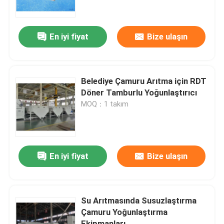
Hakkımızda
En iyi fiyat
Bize ulaşın
Fabrika turu
Belediye Çamuru Arıtma için RDT
Kalite kontrol
Döner Tamburlu Yoğunlaştırıcı
MOQ：1 takım
Bize Ulaşın
Haberler
En iyi fiyat
Bize ulaşın
Blog
Su Arıtmasında Susuzlaştırma
Çamuru Yoğunlaştırma
Bir teklif isteği
Ekipmanları