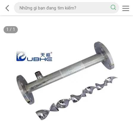
1
/
1