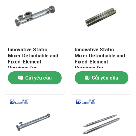
Innovative Static
Innovative Static
Mixer Detachable and
Mixer Detachable and
Fixed-Element
Fixed-Element
Versions for
Versions for
Customizable Surface
Customizable Surface
Gửi yêu cầu
Gửi yêu cầu
Treatment
Treatment
Trang chủ
Các sản phẩm
video