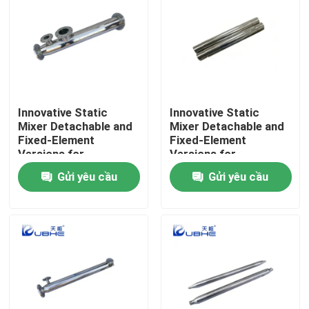
Innovative Static
Innovative Static
Mixer Detachable and
Mixer Detachable and
Fixed-Element
Fixed-Element
Versions for
Versions for
Customizable Surface
Customizable Surface
Gửi yêu cầu
Gửi yêu cầu
Treatment
Treatment
Trang chủ
Các sản phẩm
video