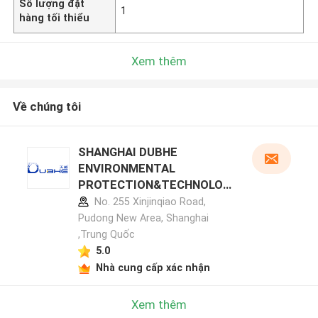
Số lượng đặt
1
hàng tối thiểu
Xem thêm
Về chúng tôi
SHANGHAI DUBHE
ENVIRONMENTAL
PROTECTION&TECHNOLOG
Y CO.,LTD hồ sơ nhà sản xuất
No. 255 Xinjinqiao Road,
Pudong New Area, Shanghai
,Trung Quốc
5.0
Nhà cung cấp xác nhận
Xem thêm