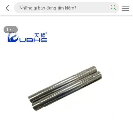
1
/
1