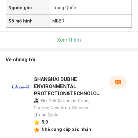
Nguồn gốc
Trung Quốc
Số mô hình
MBBR
Xem thêm
Về chúng tôi
SHANGHAI DUBHE
ENVIRONMENTAL
PROTECTION&TECHNOLOG
Y CO.,LTD hồ sơ nhà sản xuất
No. 255 Xinjinqiao Road,
Pudong New Area, Shanghai
,Trung Quốc
5.0
Nhà cung cấp xác nhận