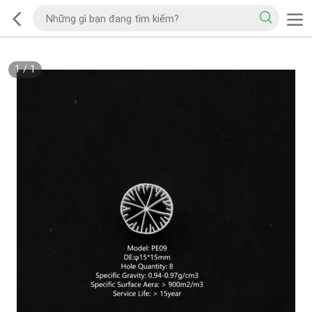
1
/
1