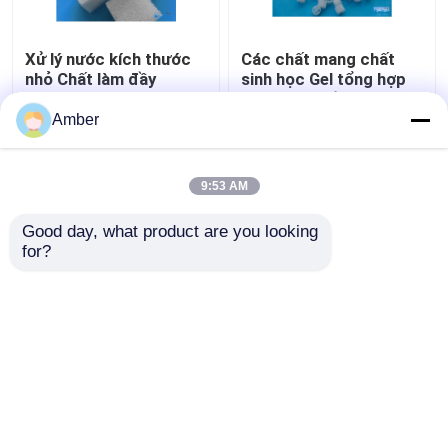
Xử lý nước kích thước
Các chất mang chất
nhỏ Chất làm đầy
sinh học Gel tổng hợp
polymer composite Gel
Polymer khối với PH áp
Biocarriers
dụng 6-10 và 98% độ
Amber
xốp
Giá tốt nhất
Giá tốt nhất
9:53 AM
Liên hệ chúng tôi
Liên hệ chúng tôi
Good day, what product are you looking 
for?
Xem thêm
Nhà
Về chúng tôi
Liên hệ với chúng tôi
Desktop Site
Sơ đồ trang web
Chính sách bảo mật