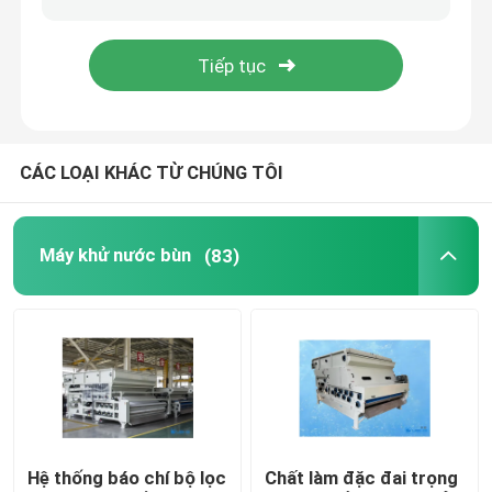
Máy khuếch tán khí bong bóng
Máy khử nước bùn
CÁC LOẠI KHÁC TỪ CHÚNG TÔI
Chất làm đặc nước thải
Máy khử nước bùn
(83)
Máy pha trộn khí khí SSI
Máy tách chất lỏng rắn
Chất độn xử lý nước
màng phản ứng sinh học
Hệ thống báo chí bộ lọc
Chất làm đặc đai trọng