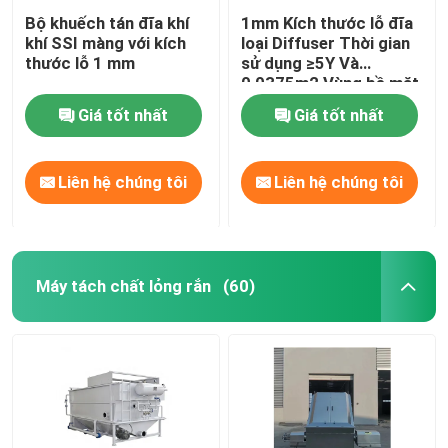
Bộ khuếch tán đĩa khí
1mm Kích thước lỗ đĩa
khí SSI màng với kích
loại Diffuser Thời gian
thước lỗ 1 mm
sử dụng ≥5Y Và
0,0375m2 Vùng bề mặt
hoạt động
Giá tốt nhất
Giá tốt nhất
Liên hệ chúng tôi
Liên hệ chúng tôi
Máy tách chất lỏng rắn
(60)