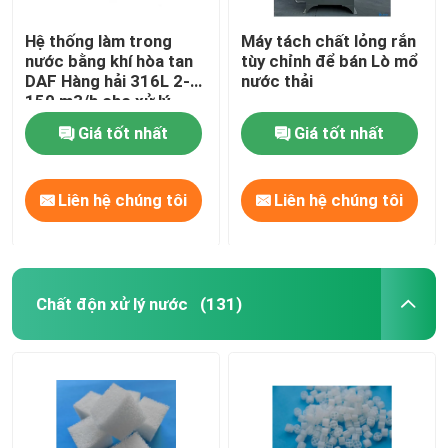
Hệ thống làm trong
Máy tách chất lỏng rắn
nước bằng khí hòa tan
tùy chỉnh để bán Lò mổ
DAF Hàng hải 316L 2-
nước thải
150 m3/h cho xử lý
nước cấp RO nước biển
Giá tốt nhất
Giá tốt nhất
Nam Mỹ
Liên hệ chúng tôi
Liên hệ chúng tôi
Chất độn xử lý nước
(131)