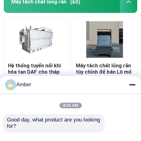
Máy tách chất lỏng rắn
(60)
Hệ thống tuyển nổi khí
Máy tách chất lỏng rắn
hòa tan DAF cho tháp
tùy chỉnh để bán Lò mổ
giải nhiệt nhà máy điện
nước thải
xử lý nước thải xả đáy
Amber
2-150 m3/h
Giá tốt nhất
Giá tốt nhất
8:41 AM
Liên hệ chúng tôi
Liên hệ chúng tôi
Good day, what product are you looking 
for?