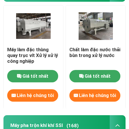
Máy khuếch tán khí bong bóng
Máy khử nước bùn
Máy làm đặc thùng
Chất làm đặc nước thải
Chất làm đặc nước thải
quay trục vít Xử lý xử lý
bùn trong xử lý nước
công nghiệp
Máy pha trộn khí khí SSI
Giá tốt nhất
Giá tốt nhất
Máy tách chất lỏng rắn
Liên hệ chúng tôi
Liên hệ chúng tôi
Chất độn xử lý nước
màng phản ứng sinh học
Máy pha trộn khí khí SSI
(168)