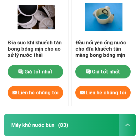
Đĩa sục khí khuếch tán
Đầu nối yên ống nước
bong bóng mịn cho ao
cho đĩa khuếch tán
xử lý nước thải
màng bong bóng mịn
Giá tốt nhất
Giá tốt nhất
Liên hệ chúng tôi
Liên hệ chúng tôi
Trang chủ
Các sản phẩm
Máy khử nước bùn
(83)
video