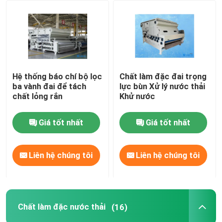
Về chúng tôi
Tham quan nhà máy
Hệ thống báo chí bộ lọc
Chất làm đặc đai trọng
ba vành đai để tách
lực bùn Xử lý nước thải
Kiểm soát chất lượng
chất lỏng rắn
Khử nước
Giá tốt nhất
Giá tốt nhất
Liên hệ chúng tôi
Tin tức
Liên hệ chúng tôi
Liên hệ chúng tôi
Blog
Chất làm đặc nước thải
(16)
Yêu cầu báo giá