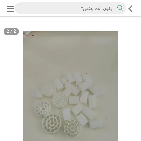
2
/
2