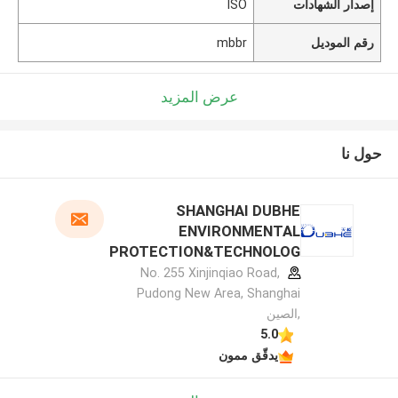
إصدار الشهادات
ISO
رقم الموديل
mbbr
عرض المزيد
حول نا
SHANGHAI DUBHE
ENVIRONMENTAL
PROTECTION&TECHNOLOG
Y CO.,LTD الملف الشركة
No. 255 Xinjinqiao Road,
المصنعة
Pudong New Area, Shanghai
,الصين
5.0
يدقّق ممون