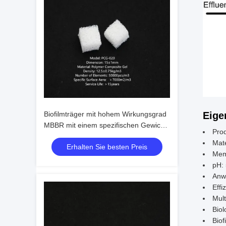
Eige
Biofilmträger mit hohem Wirkungsgrad
MBBR mit einem spezifischen Gewicht
Pro
von > 0,96 g/cm3 und einer effizienten
Mate
Erhalten Sie besten Preis
Fläche von > 500 m2/m3 für die
Mem
Abwasserbehandlung
pH: 
Anw
Effi
Mul
Biol
Biof