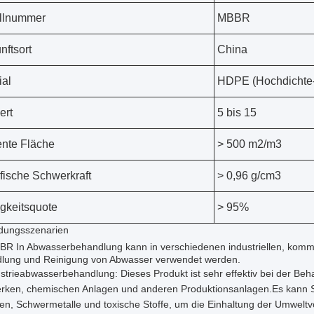
llnummer
MBBR
nftsort
China
ial
HDPE (Hochdichte-
ert
5 bis 15
iente Fläche
> 500 m2/m3
fische Schwerkraft
> 0,96 g/cm3
igkeitsquote
> 95%
ungsszenarien
BR In Abwasserbehandlung kann in verschiedenen industriellen, ko
lung und Reinigung von Abwasser verwendet werden.
strieabwasserbehandlung: Dieses Produkt ist sehr effektiv bei der Be
erken, chemischen Anlagen und anderen Produktionsanlagen.Es kann Sch
en, Schwermetalle und toxische Stoffe, um die Einhaltung der Umweltvo