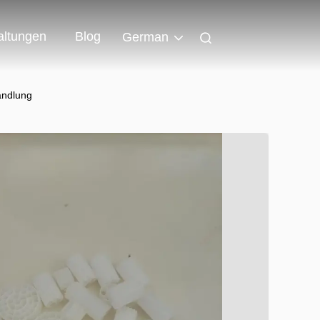
altungen
Blog
German
andlung