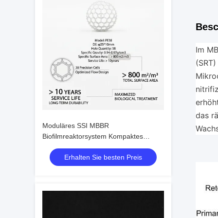
Besc
Im MB
(SRT)
Mikro
nitrif
erhöh
das r
Moduläres SSI MBBR
Wachs
Biofilmreaktorsystem Kompaktes
Design Schnelle Kolonisierung für
Erhalten Sie besten Preis
Industrieabwasser in Südostasien