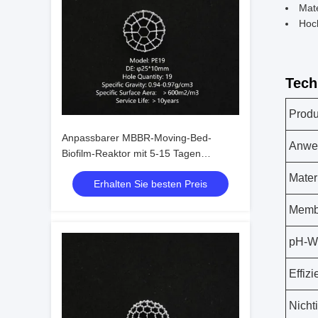
Mate
Hoc
Tech
Produ
Anpassbarer MBBR-Moving-Bed-
Anwe
Biofilm-Reaktor mit 5-15 Tagen
Membran-Hängezeit für die häusliche
Mater
Erhalten Sie besten Preis
Abwasserbehandlung
Memb
pH-W
Effiz
Nicht