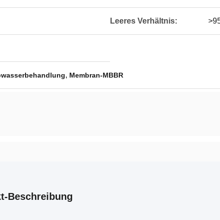
Leeres Verhältnis:
>9
,
bwasserbehandlung
Membran-MBBR
t-Beschreibung