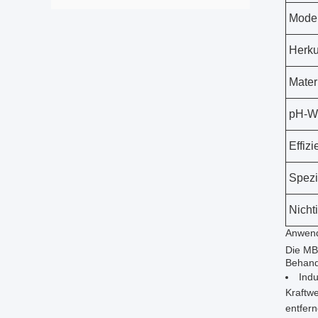
Mode
Herku
Mater
pH-W
Effiz
Spezi
Nicht
Anwend
Die MB
Behand
Indu
Kraftw
entfern