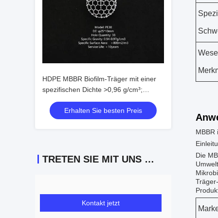
Spezi
Schwe
Wesen
Merk
HDPE MBBR Biofilm-Träger mit einer
spezifischen Dichte >0,96 g/cm³;
effektive Oberfläche >500 m²/m³ und
Erhalten Sie besten Preis
Hohlraumanteil >95 % für die
Anw
Abwasserbehandlung
MBBR i
Einleit
Die MB
TRETEN SIE MIT UNS IN VERBINDUNG
Umwelt
Mikrobi
Träger
Produkt
Kontakt jetzt
Mark