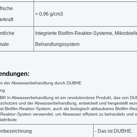
fische
> 0,96 g/cm3
rkraft
tliche
Integrierte Biofilm-Reaktor-Systeme, Mikrobiel
male
Behandlungssystem
endungen:
n der Abwasserbehandlung durch DUBHE
ung
BR In Abwasserbehandlung ist ein revolutionäres Produkt, das von DU
schutzes und der Abwasserbehandlung, entwickelt und hergestellt wur
al-Biofilm-Reaktor-System, auch als biologisch abbaubares Biofilm-Re
-Reaktor-System verwendet, um Abwasser effizient zu behandeln und sc
attribute
enbezeichnung
- Das ist DUBHE.