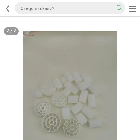
2
/
2