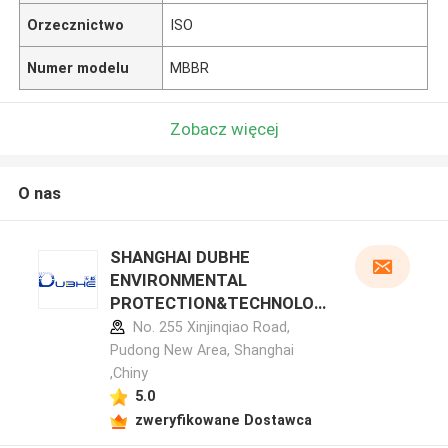
Orzecznictwo
ISO
Numer modelu
MBBR
Zobacz więcej
O nas
SHANGHAI DUBHE
ENVIRONMENTAL
PROTECTION&TECHNOLOG
Y CO.,LTD profil producenta
No. 255 Xinjinqiao Road,
Pudong New Area, Shanghai
,Chiny
5.0
zweryfikowane Dostawca