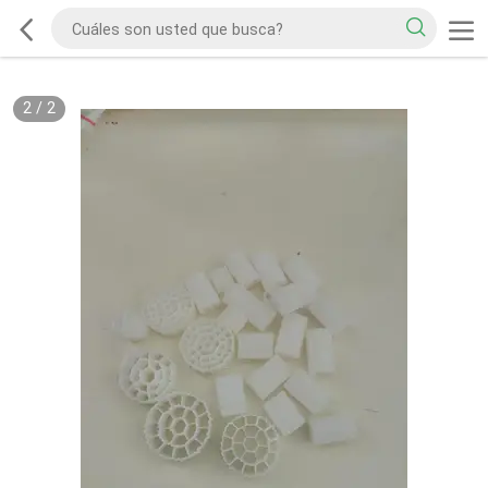
2
/
2