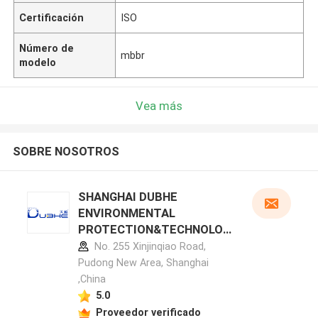
Certificación
ISO
Número de
mbbr
modelo
Vea más
SOBRE NOSOTROS
SHANGHAI DUBHE
ENVIRONMENTAL
PROTECTION&TECHNOLOG
Y CO.,LTD perfil del
No. 255 Xinjinqiao Road,
fabricante
Pudong New Area, Shanghai
,China
5.0
Proveedor verificado