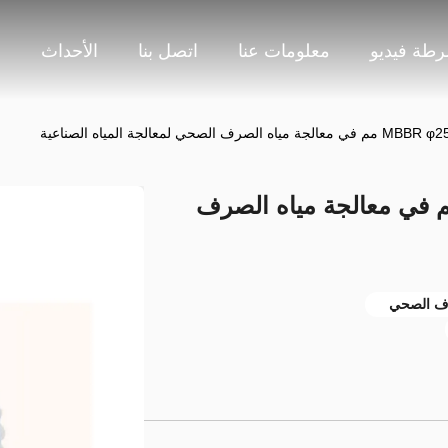
طة فيديو
معلومات عنا
اتصل بنا
الأحداث
م
مستقر لـ MBBR φ25*10 مم في معالجة مياه الصرف