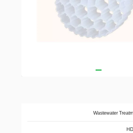
Wastewater Treat
H