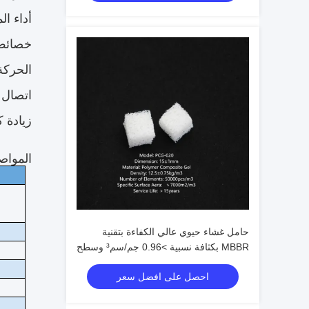
أداء ال
خصائص 
الحركة
اتصال م
زيادة ك
المواصف
حامل غشاء حيوي عالي الكفاءة بتقنية
MBBR بكثافة نسبية >0.96 جم/سم³ وسطح
فعال >500 م²/م³ لمعالجة مياه الصرف
احصل على افضل سعر
الصحي