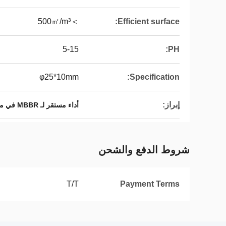
＞500㎡/m³
Efficient surface:
5-15
PH:
φ25*10mm
Specification:
إبراز:
أداء مستقر لـ MBBR في معالجة مياه الصرف الصحي
شروط الدفع والشحن
T/T
Payment Terms