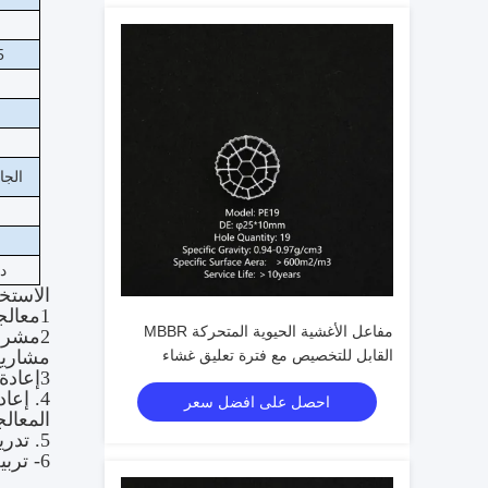
D5
الجا
د
الاستخ
1معالجة مياه الصرف الصحي MBBR و ناقل عملية المرشح الحيوي:
مفاعل الأغشية الحيوية المتحركة MBBR
2مشروعات تحسين مياه الصرف الصحي لتحسين مستوى، وتحسين كمية
القابل للتخصيص مع فترة تعليق غشاء
مشاريع
3إعادة استخدام المياه
تتراوح بين 5-15 يومًا لمعالجة مياه الصرف
4. إع
احصل على افضل سعر
الصحي المنزلية
المعالج
5. تدريب النهر إزالة النترات، إزالة الفوسفور، إزالة الكربون، تنقية المياه
6- تربية الأحياء المائية: إزالة النيتريتين، إزالة الكربون، تحسين بيئة حياة الأسماك