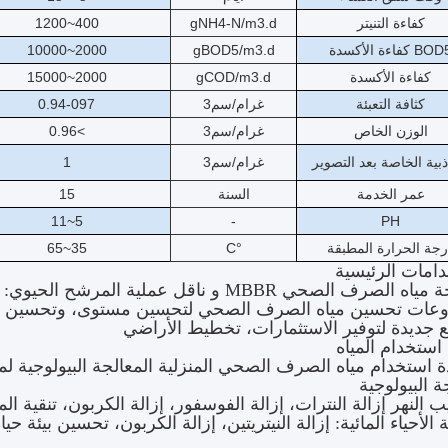
كفاءة التنيتر
gNH4-N/m3.d
400~1200
BO كفاءة الأكسدة
gBOD5/m3.d
2000~10000
كفاءة الأكسدة
gCOD/m3.d
2000~15000
كثافة التعبئة
غرام/سم3
0.94-097
الوزن الخاص
غرام/سم3
>0.96
ذبية الخاصة بعد التصوير
غرام/سم3
1
عمر الخدمة
السنة
15
5~11
-
PH
رجة الحرارة المطبقة
°C
35~65
دامات الرئيسية
 جديدة لتوفير الاستثمارات، تخطيط الأراضي
ادة استخدام مياه الصرف الصحي المنزلية المعالجة البيولوجية 
ة البيولوجية