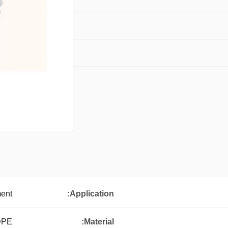
ment
Application:
DPE
Material: