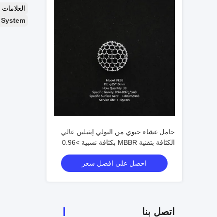
العلامات
 System
حامل غشاء حيوي من البولي إيثيلين عالي
الكثافة بتقنية MBBR بكثافة نسبية >0.96
جم/سم³، وسطح فعال >500 م²/م³، ونسبة
احصل على افضل سعر
فراغ >95% لمعالجة مياه الصرف الصحي
اتصل بنا