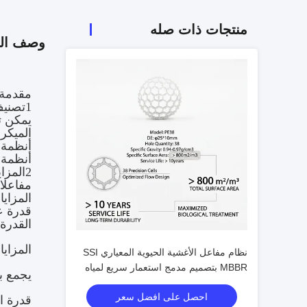
منتجات ذات صله
وصف الم
مقدمة 
1تصنيف النظام حسب نمو الميكروبات
يمكن ت
الميكر
أنظمة ن
أنظمة ا
2المزايا والعيوب المقارنة
مفاعلا
المزايا:
قدرة عا
القدرة
المزايا
نظام مفاعل الأغشية الحيوية المعياري SSI
MBBR بتصميم مدمج استعمار سريع لمياه
يجمع بي
الصرف الصناعي في جنوب شرق آسيا
احصل على افضل سعر
قدرة ال