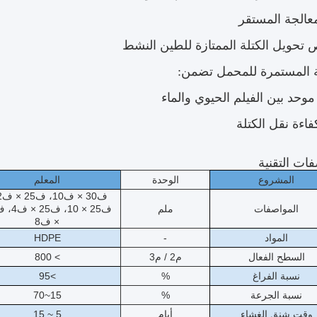
معالجة المستقر
تحويل الكتلة الممتازة للطين النشط
 المستمرة للمحمل تضمن:
وحد بين الفيلم الحيوي والماء
فاءة نقل الكتلة
ات التقنية
المشروع
الوحدة
المعلم
المواصفات
ملم
× ف8
المواد
-
HDPE
السطح الفعال
م2 / م3
> 800
نسبة الفراغ
%
>95
نسبة الجرعة
%
15~70
وقت شنق الغشاء
أيام
5 ~ 15