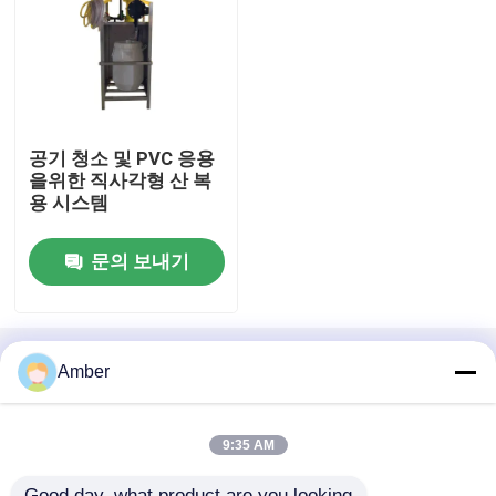
공기 청소 및 PVC 응용
을위한 직사각형 산 복
용 시스템
문의 보내기
집
홈
사이트맵
연락처
Desktop Site
Amber
사이트맵
사생활 보호 정책
제품
9:35 AM
품질
거품 공기 배출구
중국 공장.Copyright © 2026
비디오
Good day, what product are you looking 