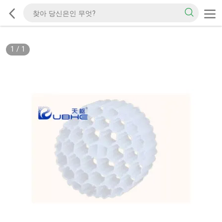
1
/
1