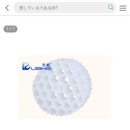
1
/
1