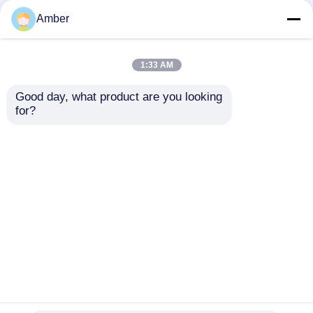
Amber
1:33 AM
Good day, what product are you looking 
空気浄化およびPVCア
for?
プリケーションのため
の長方形酸投与システ
ム
お問い合わせを送信
家
ホーム
企業情報
お問い合わせ
Desktop Site
地図
プライバシー規約
プロダクト
品質
泡空気拡散器
中国工場.Copyright © 2026
動画