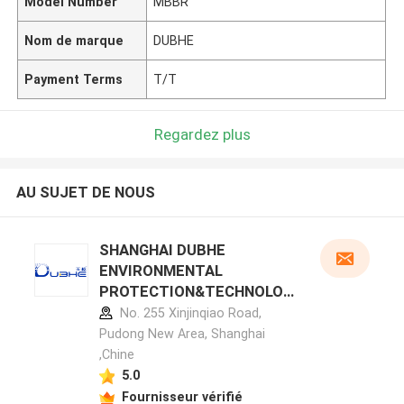
Model Number
MBBR
Nom de marque
DUBHE
Payment Terms
T/T
Regardez plus
AU SUJET DE NOUS
SHANGHAI DUBHE
ENVIRONMENTAL
PROTECTION&TECHNOLOG
Y CO.,LTD profil du fabricant
No. 255 Xinjinqiao Road,
Pudong New Area, Shanghai
,Chine
5.0
Fournisseur vérifié