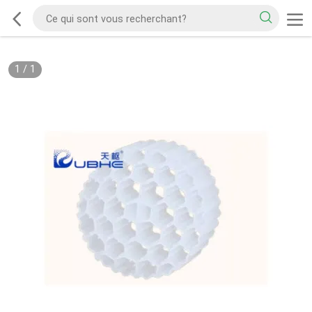
1
/
1