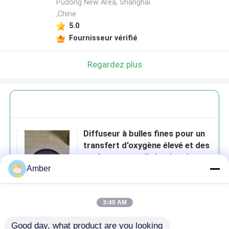
Pudong New Area, Shanghai
,Chine
5.0
Fournisseur vérifié
Regardez plus
Diffuseur à bulles fines pour un
transfert d'oxygène élevé et des
performances d'aération dans le
traitement des eaux usées
Amber
3:40 AM
Continuer
Good day, what product are you looking 