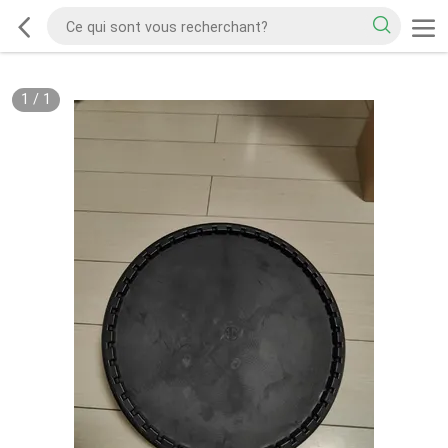
1
/
1