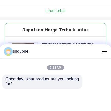
Lihat Lebih
Dapatkan Harga Terbaik untuk
Diffuser Cakram Gelembung
Halus untuk Transfer Oksigen
shdubhe
Tinggi dan Kinerja Aerasi dalam
Pengolahan Air Limbah
7:28 AM
Good day, what product are you looking 
Terus
for?
Rekomendasi Produk