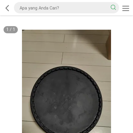
1
/
1