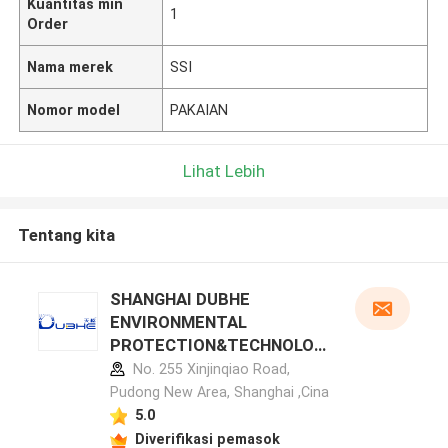
Kuantitas min
1
Order
Nama merek
SSI
Nomor model
PAKAIAN
Lihat Lebih
Tentang kita
SHANGHAI DUBHE
ENVIRONMENTAL
PROTECTION&TECHNOLOG
Y CO.,LTD profil pabrikan
No. 255 Xinjinqiao Road,
Pudong New Area, Shanghai ,Cina
5.0
Diverifikasi pemasok