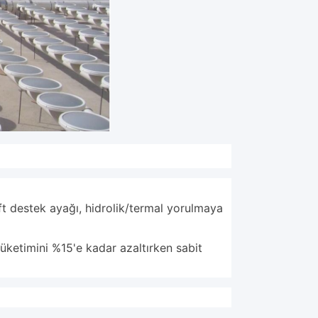
ift destek ayağı, hidrolik/termal yorulmaya
üketimini %15'e kadar azaltırken sabit