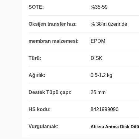
SOTE:
%35-59
Oksijen transfer hızı:
% 38'in üzerinde
membran malzemesi:
EPDM
Türü:
DİSK
Ağırlık:
0.5-1.2 kg
Destek Tüpü çapı:
25 mm
HS kodu:
8421999090
Vurgulamak:
Atıksu Arıtma Disk Dif