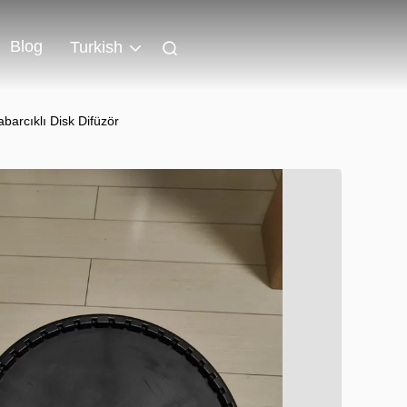
Blog
Turkish
barcıklı Disk Difüzör