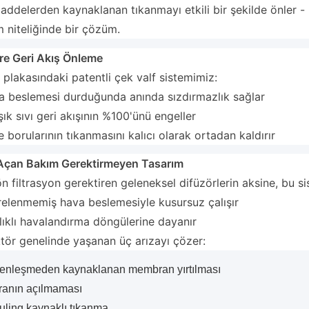
addelerden kaynaklanan tıkanmayı etkili bir şekilde önler - 
 niteliğinde bir çözüm.
re Geri Akış Önleme
plakasındaki patentli çek valf sistemimiz:
a beslemesi durduğunda anında sızdırmazlık sağlar
şık sıvı geri akışının %100'ünü engeller
 borularının tıkanmasını kalıcı olarak ortadan kaldırır
 Açan Bakım Gerektirmeyen Tasarım
 filtrasyon gerektiren geleneksel difüzörlerin aksine, bu si
trelenmemiş hava beslemesiyle kusursuz çalışır
lıklı havalandırma döngülerine dayanır
tör genelinde yaşanan üç arızayı çözer:
genleşmeden kaynaklanan membran yırtılması
anın açılmaması
uling kaynaklı tıkanma