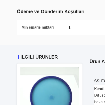
Ödeme ve Gönderim Koşulları
Min sipariş miktarı
1
İLGİLİ ÜRÜNLER
Ürün A
SSI EC
Kendi
Difüz
hava a