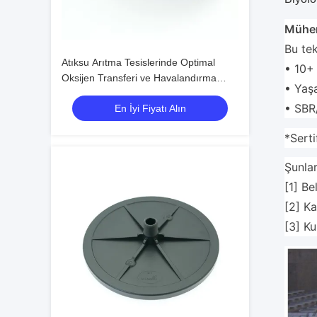
Mühen
Bu tek
Atıksu Arıtma Tesislerinde Optimal
• 10+
Oksijen Transferi ve Havalandırma
• Yaş
Verimliliği için İnce Kabarcıklı Disk
• SBR/
En İyi Fiyatı Alın
Difüzör
*Sert
Şunlar
[1] Be
[2] Ka
[3] Ku