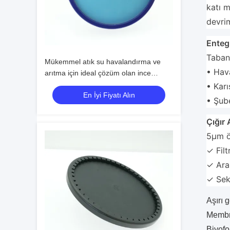
katı m
devrim
Enteg
Taban 
Mükemmel atık su havalandırma ve
• Hav
arıtma için ideal çözüm olan ince
kabarcık disk difüzörü
• Karı
En İyi Fiyatı Alın
• Şube
Çığır
5μm ön
✓ Fil
✓ Ara
✓ Sek
Aşırı 
Membr
Biyofo