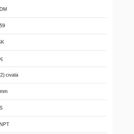
DM
-59
SK
nç
 (2) cıvata
2mm
S
4NPT