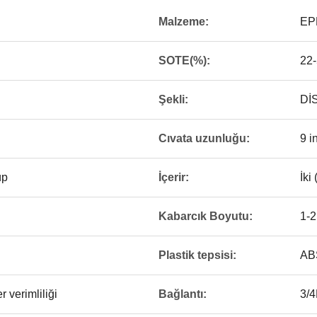
Malzeme:
EP
SOTE(%):
22
Şekli:
Dİ
Cıvata uzunluğu:
9 i
üp
İçerir:
İki
Kabarcık Boyutu:
1-
Plastik tepsisi:
AB
 verimliliği
Bağlantı:
3/