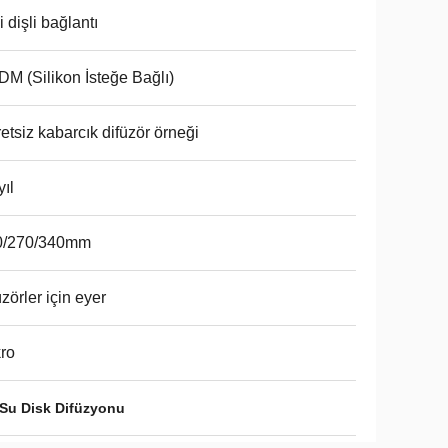
i dişli bağlantı
M (Silikon İsteğe Bağlı)
etsiz kabarcık difüzör örneği
yıl
0/270/340mm
üzörler için eyer
ro
 Su Disk Difüzyonu