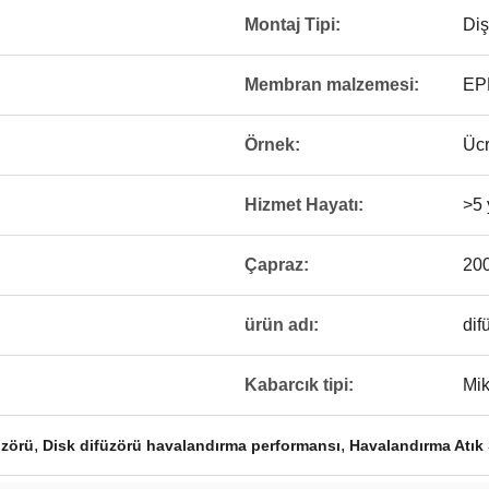
Montaj Tipi:
Diş
Membran malzemesi:
EPD
Örnek:
Ücr
Hizmet Hayatı:
>5 
Çapraz:
20
ürün adı:
dif
Kabarcık tipi:
Mik
,
,
üzörü
Disk difüzörü havalandırma performansı
Havalandırma Atık