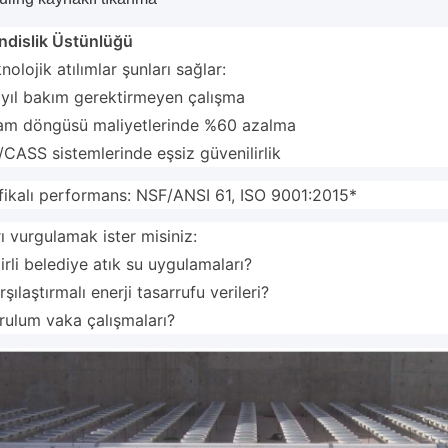
dislik Üstünlüğü
nolojik atılımlar şunları sağlar:
 yıl bakım gerektirmeyen çalışma
am döngüsü maliyetlerinde %60 azalma
CASS sistemlerinde eşsiz güvenilirlik
ifikalı performans: NSF/ANSI 61, ISO 9001:2015*
ı vurgulamak ister misiniz:
lirli belediye atık su uygulamaları?
rşılaştırmalı enerji tasarrufu verileri?
rulum vaka çalışmaları?