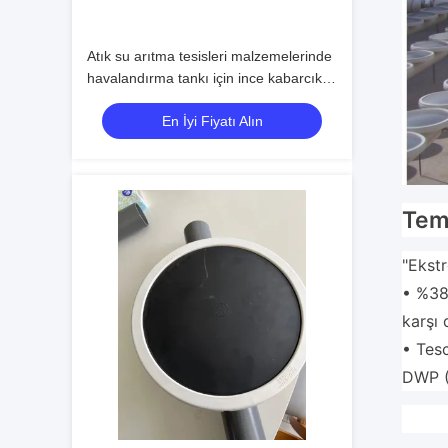
Atık su arıtma tesisleri malzemelerinde
havalandırma tankı için ince kabarcık
disk difüzörü
En İyi Fiyatı Alın
Teme
"Ekstr
• %38 
karşı 
• Tesc
DWP (