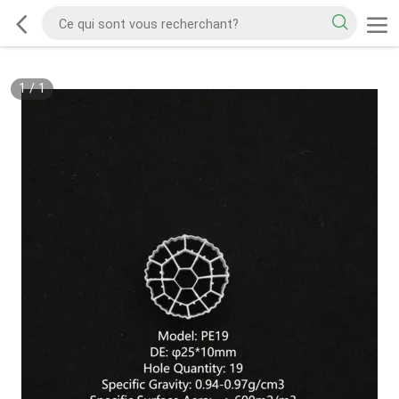
1
/
1