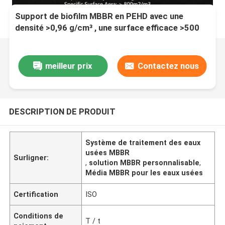
Support de biofilm MBBR en PEHD avec une
densité >0,96 g/cm³ , une surface efficace >500
m²/m³ et un taux de vide >95 % pour le traitement
des eaux usées
meilleur prix
Contactez nous
DESCRIPTION DE PRODUIT
Système de traitement des eaux
usées MBBR
Surligner:
,
solution MBBR personnalisable
,
Média MBBR pour les eaux usées
Certification
ISO
Conditions de
T / t