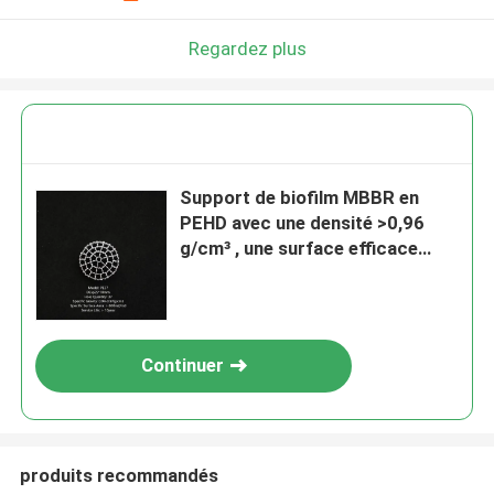
Regardez plus
Support de biofilm MBBR en
PEHD avec une densité >0,96
g/cm³ , une surface efficace
>500 m²/m³ et un taux de vide
>95 % pour le traitement des
eaux usées
Continuer
produits recommandés