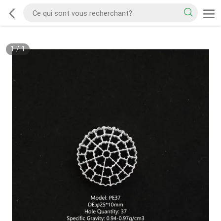
1
/
1