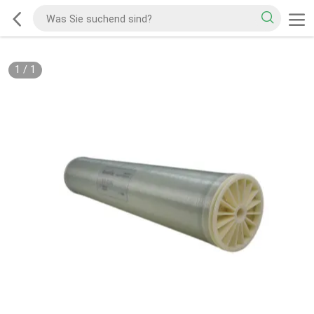
1
/
1