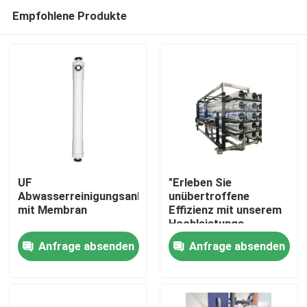
Empfohlene Produkte
UF
"Erleben Sie
Abwasserreinigungsanlagen
unübertroffene
mit Membran
Effizienz mit unserem
Haus
Hochleistungs-
Membranbioreaktor
Anfrage absenden
Anfrage absenden
für Umkehrosmose"
Produkte
Videos