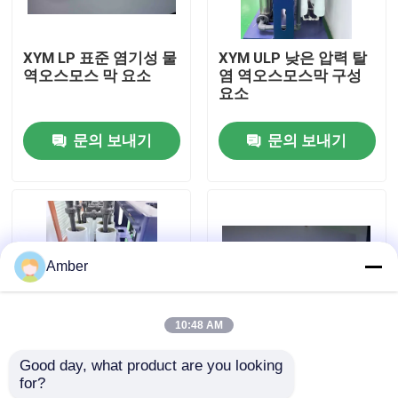
회사 소개
XYM LP 표준 염기성 물
XYM ULP 낮은 압력 탈
역오스모스 막 요소
염 역오스모스막 구성
요소
공장 여행
문의 보내기
문의 보내기
품질 관리
문의하기
Amber
뉴스
10:48 AM
블로그
Good day, what product are you looking 
XYM 오염 방지 고 염분
XYM 오염 방지 고 염분
for?
성 막 요소
성 막 요소 29.8m2 효
인용문을 요구하세요