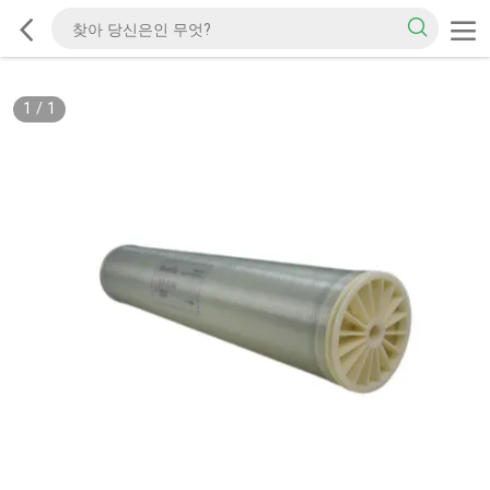
1
/
1