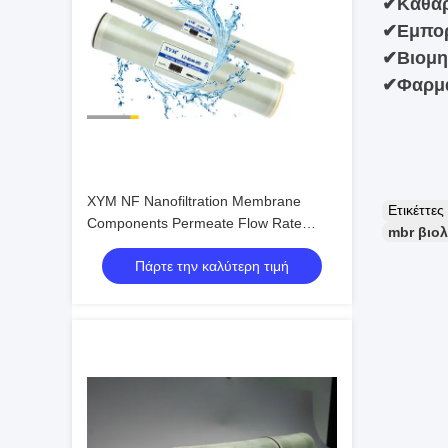
✔
Καθαρ
✔
Εμπορ
✔
Βιομη
✔
Φαρμα
XYM NF Nanofiltration Membrane
Ετικέττε
Components Permeate Flow Rate
mbr βιο
m3/d 45.5
Πάρτε την καλύτερη τιμή