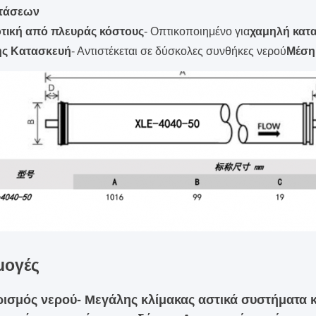
τάσεων
τική από πλευράς κόστους
- Οπτικοποιημένο για
χαμηλή κατ
ής Κατασκευή
- Αντιστέκεται σε δύσκολες συνθήκες νερού
Μέση 
μογές
ισμός νερού
- Μεγάλης κλίμακας αστικά συστήματα 