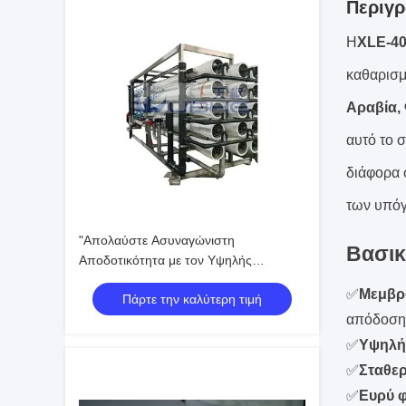
Περιγρ
Η
XLE-40
καθαρισμ
Αραβία, 
αυτό το 
διάφορα 
των υπόγ
"Απολαύστε Ασυναγώνιστη
Βασικ
Αποδοτικότητα με τον Υψηλής
Απόδοσης Βιοαντιδραστήρα
✅
Μεμβρ
Πάρτε την καλύτερη τιμή
Μεμβράνης για Αντίστροφη Όσμωση"
απόδοση
✅
Υψηλή
✅
Σταθε
✅
Ευρύ 