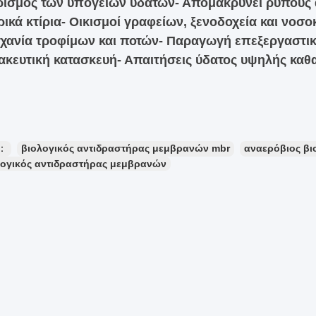
ισμός των υπόγειων υδάτων
- Απομακρύνει ρύπους
ικά κτίρια
- Οικισμοί γραφείων, ξενοδοχεία και νοσο
χανία τροφίμων και ποτών
- Παραγωγή επεξεργαστικ
κευτική κατασκευή
- Απαιτήσεις ύδατος υψηλής καθ
ς：
βιολογικός αντιδραστήρας μεμβρανών mbr
αναερόβιος βι
λογικός αντιδραστήρας μεμβρανών