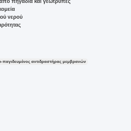
 από πηγάδια και γεωτρύπες
κομεία
ού νερού
αρότητας
ο-παγιδευμένος αντιδραστήρας μεμβρανών