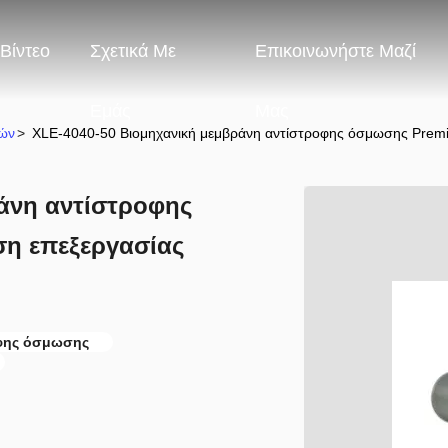
Βίντεο
Σχετικά Με
Επικοινωνήστε Μαζί
Εμάς
Μας
νών
>
XLE-4040-50 Βιομηχανική μεμβράνη αντίστροφης όσμωσης Premi
άνη αντίστροφης
η επεξεργασίας
οφης όσμωσης