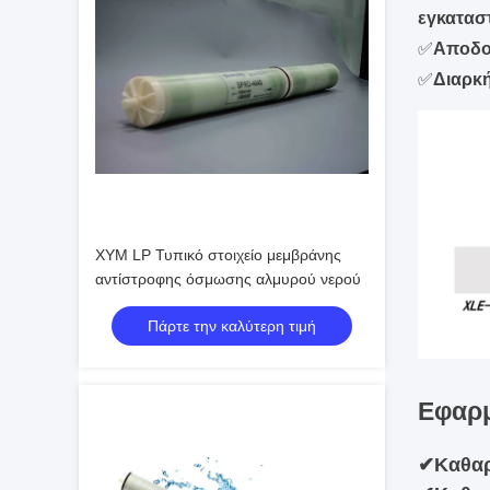
εγκατασ
✅
Αποδο
✅
Διαρκ
XYM LP Τυπικό στοιχείο μεμβράνης
αντίστροφης όσμωσης αλμυρού νερού
Πάρτε την καλύτερη τιμή
Εφαρ
✔
Καθαρ