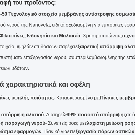
αφή του προϊόντος:
-50 Τεχνολογικό στοιχείο μεμβράνης αντίστροφης οσμωσί
ού νερού της Nanovela, ειδικά σχεδιασμένη για εμπορικές εφαρ
Φιλιππίνες, Ινδονησία και Μαλαισία
. Χρησιμοποιώντας
τεχνο
στοιχείο υψηλών επιδόσεων παρέχει
εξαιρετική απόρριψη αλατ
συστήματα επεξεργασίας νερού, συμπεριλαμβανομένης της επεξ
ειων υδάτων.
ά χαρακτηριστικά και οφέλη
άνες υψηλής ποιότητας
- Κατασκευασμένο με:
Πίνακες μεμβρ
 απόρριψη αλατιού
- Διατηρεί
>99% ποσοστό απόρριψης
σε ό
ρή παραγωγή νερού
- Συνεπείς ροές με
ελάχιστη μείωση ροή
φάσμα εφαρμογών
- Ιδανικό για
επεξεργασία πόρων αστικών,