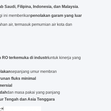
b Saudi, Filipina, Indonesia, dan Malaysia
.
ggi ini memberikan
penolakan garam yang luar
ahan air, termasuk pemurnian air kota dan
RO terkemuka di industri
untuk kinerja yang
olakan
sepanjang umur membran
unan fluks minimal
mersial
ndah
dan masa pakai yang panjang
ur Tengah dan Asia Tenggara