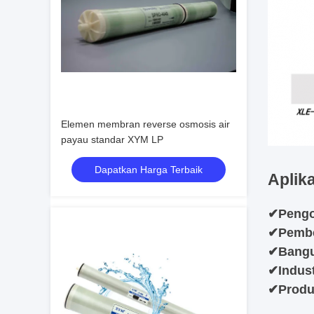
Elemen membran reverse osmosis air
payau standar XYM LP
Dapatkan Harga Terbaik
Aplika
✔
Pengo
✔
Pembe
✔
Bangu
✔
Indus
✔
Produ