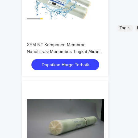
Tag：
XYM NF Komponen Membran
Nanofiltrasi Menembus Tingkat Aliran
m3/d 45.5
Dapatkan Harga Terbaik