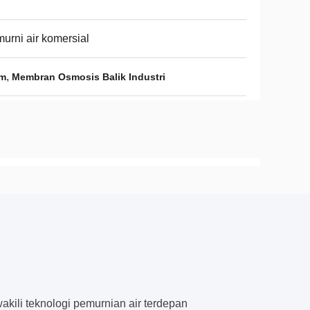
urni air komersial
,
um
Membran Osmosis Balik Industri
kili teknologi pemurnian air terdepan