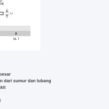
 besar
n dari sumur dan lubang
kit
i