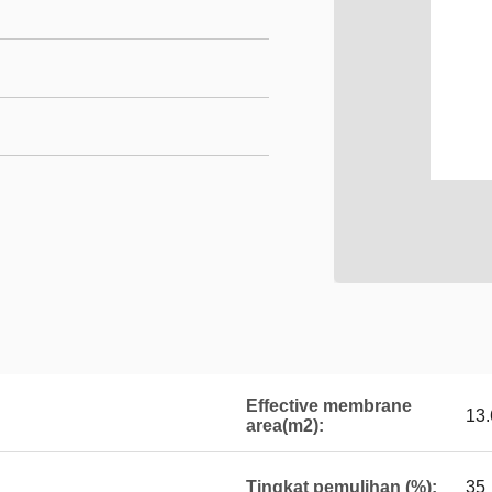
Effective membrane
13.
area(m2):
Tingkat pemulihan (%):
35