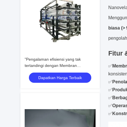
Nanovela,
Menggun
biasa (>
pengolah
Fitur
"Pengalaman efisiensi yang tak
tertandingi dengan Membran
✅
Membra
Bioreaktor Kinerja Tinggi kami untuk
konsiste
Dapatkan Harga Terbaik
Reverse Osmosis
✅
Penola
✅
Produk
✅
Berbag
✅
Operas
✅
Konstr