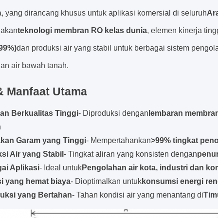
 yang dirancang khusus untuk aplikasi komersial di seluruh
Ara
akan
teknologi membran RO kelas dunia
, elemen kinerja tin
 99%)
dan produksi air yang stabil untuk berbagai sistem pengol
an air bawah tanah.
 & Manfaat Utama
n Berkualitas Tinggi
- Diproduksi dengan
lembaran membran 
n
kan Garam yang Tinggi
- Mempertahankan
>99% tingkat pen
si Air yang Stabil
- Tingkat aliran yang konsisten dengan
penur
ai Aplikasi
- Ideal untuk
Pengolahan air kota, industri dan ko
i yang hemat biaya
- Dioptimalkan untuk
konsumsi energi re
uksi yang Bertahan
- Tahan kondisi air yang menantang di
Tim