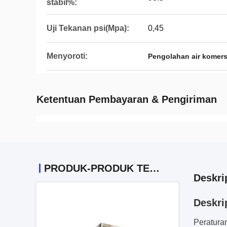
stabil%:
Uji Tekanan psi(Mpa):
0,45
Menyoroti:
Pengolahan air komers
Ketentuan Pembayaran & Pengiriman
PRODUK-PRODUK TERKAIT
Deskri
Deskri
Peratura