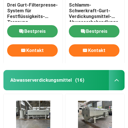
Drei Gurt-Filterpresse-
Schlamm-
System für
Schwerkraft-Gurt-
Festflüssigkeits-
Verdickungsmittel-
Trennung
Abwasserbehandlungs-
Entwässerung
Bestpreis
Bestpreis
Kontakt
Kontakt
Abwasserverdickungsmittel
(16)