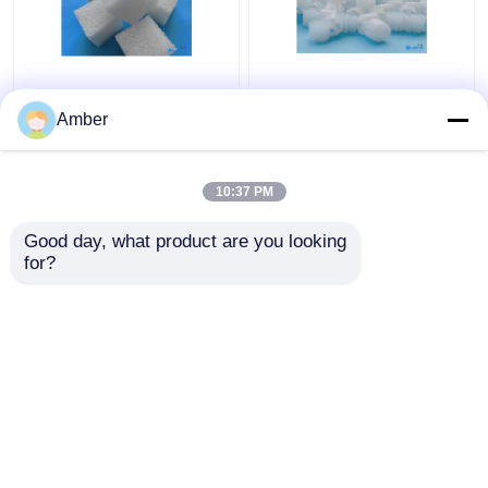
Kleines
Kubusförmige
Wasserbehandlungs-
Polymer-Verbundgel-
Amber
Füller-Polymer-
Bioträger mit 98%
zusammengesetztes
Porosität für PH 6-10-
Gel Biocarriers
Anwendungen
10:37 PM
Bestpreis
Bestpreis
Good day, what product are you looking 
for?
Kontakt
Kontakt
Sehen Sie mehr an
Startseite
Über uns
Kontakt
Desktop Site
Sitemap
Datenschutz-Bestimmungen