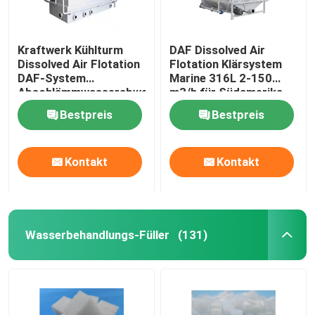
Kraftwerk Kühlturm
DAF Dissolved Air
Dissolved Air Flotation
Flotation Klärsystem
DAF-System
Marine 316L 2-150
Abschlämmwasserabwasserbehandlung
m3/h für Südamerika
2-150 m3/h Einheit
Meerwasser RO-
Bestpreis
Bestpreis
Speisewasseraufbereitung
Kontakt
Kontakt
Wasserbehandlungs-Füller
(131)