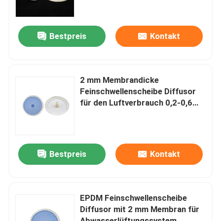
Über uns
Bestpreis
Kontakt
Fabrik-Ausflug
2 mm Membrandicke
Qualitätskontrolle
Feinschwellenscheibe Diffusor
für den Luftverbrauch 0,2-0,6
m3/Min
Kontaktiere uns
Nachrichten
Bestpreis
Kontakt
Blog
EPDM Feinschwellenscheibe
Diffusor mit 2 mm Membran für
Fordern Sie ein Zitat
Abwasserlüftungssystem