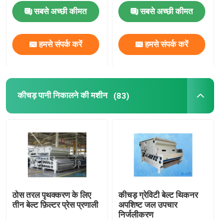
सबसे अच्छी कीमत
सबसे अच्छी कीमत
बबल एयर डिफ्यूज़र
हमसे संपर्क करें
हमसे संपर्क करें
कीचड़ पानी निकालने की मशीन
अपशिष्ट जल रोगन
कीचड़ पानी निकालने की मशीन
(83)
एसएसआई एरेशन डिफ्यूज़र
ठोस तरल विभाजक
जल उपचार भराव
ठोस तरल पृथक्करण के लिए
कीचड़ ग्रेविटी बेल्ट थिकनर
तीन बेल्ट फ़िल्टर प्रेस प्रणाली
अपशिष्ट जल उपचार
झिल्ली बायोरिएक्टर
निर्जलीकरण