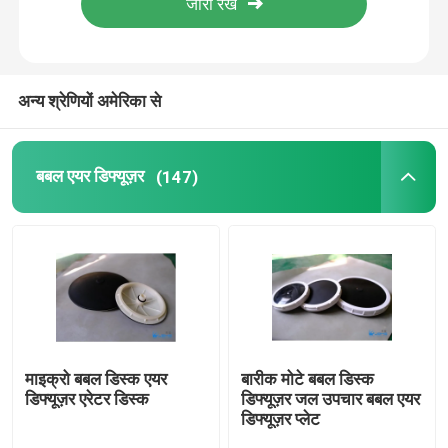
हमारे बारे में
अन्य श्रेणियों अमेरिका से
कारखाना भ्रमण
बबल एयर डिफ्यूज़र
(147)
गुणवत्ता नियंत्रण
संपर्क करें
समाचार
ब्लॉग
माइक्रो बबल डिस्क एयर
बारीक मोटे बबल डिस्क
डिफ्यूज़र एरेटर डिस्क
डिफ्यूज़र जल उपचार बबल एयर
डिफ्यूज़र प्लेट
एक उद्धरण का अनुरोध करें