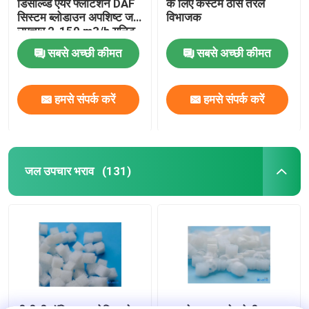
डिसॉल्व्ड एयर फ्लोटेशन DAF
के लिए कस्टम ठोस तरल
सिस्टम ब्लोडाउन अपशिष्ट जल
विभाजक
उपचार 2-150 m3/h यूनिट
सबसे अच्छी कीमत
सबसे अच्छी कीमत
हमसे संपर्क करें
हमसे संपर्क करें
जल उपचार भराव
(131)