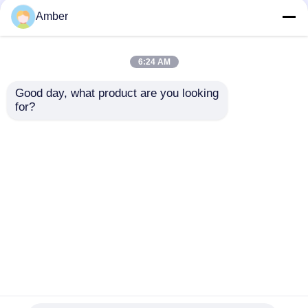
पीसीजी पॉलिमर कम्पोजिट जेल
क्यूब के आकार के पोलीमर
बायोकैरियर्स एक्वापोरसगेल बड़े
कम्पोजिट जेल बायोकैरियर्स
Amber
आकार
98% पोरोसिटी के साथ पीएच
6-10 अनुप्रयोगों के लिए
6:24 AM
सबसे अच्छी कीमत
सबसे अच्छी कीमत
Good day, what product are you looking 
for?
हमसे संपर्क करें
हमसे संपर्क करें
और देखो
होम
हमारे बारे में
हमसे संपर्क करें
Desktop Site
साइटमैप
गोपनीयता नीति
गुणवत्ता
बबल एयर डिफ्यूज़र
चीन का कारखाना.Copyright ©
2026 SHANGHAI DUBHE ENVIRONMENTAL