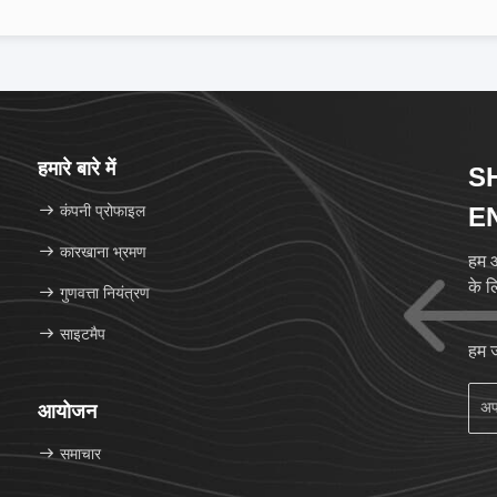
हमारे बारे में
S
कंपनी प्रोफाइल
E
P
कारखाना भ्रमण
हम औ
के ल
C
गुणवत्ता नियंत्रण
साइटमैप
हम ज
आयोजन
समाचार