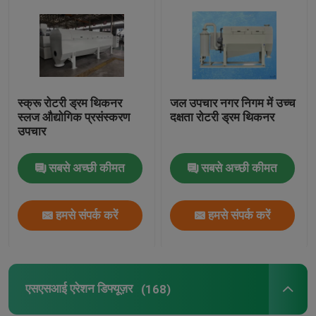
बबल एयर डिफ्यूज़र
कीचड़ पानी निकालने की मशीन
स्क्रू रोटरी ड्रम थिकनर
जल उपचार नगर निगम में उच्च
स्लज औद्योगिक प्रसंस्करण
दक्षता रोटरी ड्रम थिकनर
अपशिष्ट जल रोगन
उपचार
सबसे अच्छी कीमत
सबसे अच्छी कीमत
एसएसआई एरेशन डिफ्यूज़र
हमसे संपर्क करें
हमसे संपर्क करें
ठोस तरल विभाजक
जल उपचार भराव
एसएसआई एरेशन डिफ्यूज़र
(168)
झिल्ली बायोरिएक्टर